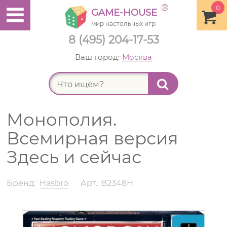
®
0
GAME-HOUSE
мир настольных игр
8 (495) 204-17-53
Ваш город:
Москва
Найт
Монополия.
Всемирная версия
Здесь и сейчас
Бренд:
Hasbro
Арт.: B2348Н