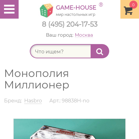
®
0
GAME-HOUSE
мир настольных игр
8 (495) 204-17-53
Ваш город:
Москва
Найт
Монополия
Миллионер
Бренд:
Hasbro
Арт.: 98838H-no