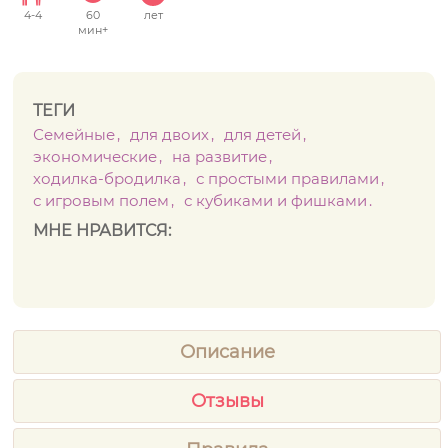
4
-
4
60
лет
мин+
ТЕГИ
Семейные
для двоих
для детей
экономические
на развитие
ходилка-бродилка
с простыми правилами
с игровым полем
с кубиками и фишками
МНЕ НРАВИТСЯ:
Описание
Отзывы