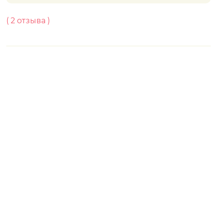
(
2
отзывa )