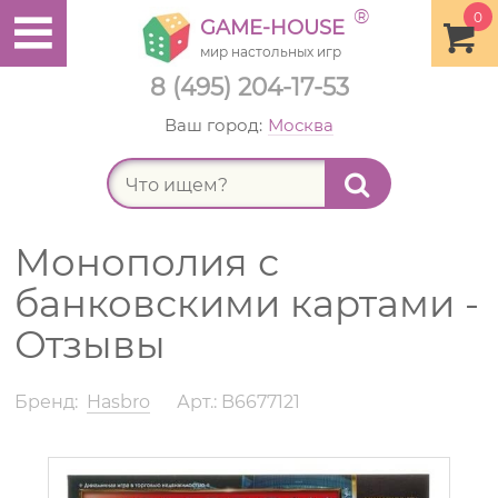
®
0
GAME-HOUSE
мир настольных игр
8 (495) 204-17-53
Ваш город:
Москва
Найт
Монополия с
банковскими картами -
Отзывы
Бренд:
Hasbro
Арт.: B6677121