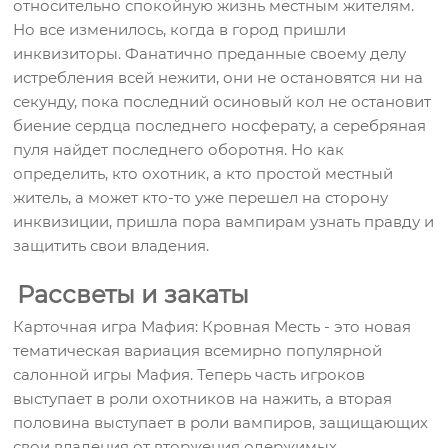
относительно спокойную жизнь местным жителям.
Но все изменилось, когда в город пришли
инквизиторы. Фанатично преданные своему делу
истребления всей нежити, они не остановятся ни на
секунду, пока последний осиновый кол не остановит
биение сердца последнего носферату, а серебряная
пуля найдет последнего оборотня. Но как
определить, кто охотник, а кто простой местный
житель, а может кто-то уже перешел на сторону
инквизиции, пришла пора вампирам узнать правду и
защитить свои владения.
Рассветы и закаты
Карточная игра Мафия: Кровная Месть - это новая
тематическая вариация всемирно популярной
салонной игры Мафия. Теперь часть игроков
выступает в роли охотников на нажить, а вторая
половина выступает в роли вампиров, защищающих
свои владения от вторжения одержимых