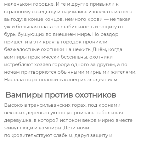
маленьком городке. И те и другие привыкли к
странному соседству и научились извлекать из него
выгоду: в конце концов, немного крови — не такая
уж и большая плата за стабильность и защиту от
бурь, бушующих во внешнем мире. Но раздор
пришёл и в эти края: в городок проникли
безжалостные охотники на нежить. Днём, когда
вампиры практически бессильны, охотники
истребляют хозяев города одного за другим, а по
ночам притворяются обычными мирными жителями.
Настала пора положить конец их злодеяниям!
Вампиры против охотников
Высоко в трансильванских горах, под кронами
вековых деревьев уютно устроилась небольшая
деревушка, в которой испокон веков мирно вместе
живут люди и вампиры. Дети ночи
покровительствуют слабым, даруя защиту и