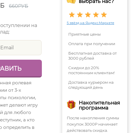
выбрать нас?
УБ
660
РУБ
5 звёзд на Яндекс.Маркете
поступлении на
лад:
Приятные цены
Оплата при получении
Бесплатная доставка от
3000 рублей
Скидки до 20%
постоянным клиентам!
нная ролевая
Доставка курьером на
следующий день
ии от 3-х
нты психологии,
Накопительная
жет делают игру
программа
й для любого
После накопления суммы
еступник, а кто
покупок 3000Р начинает
о определить в
действовать скидка.