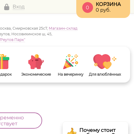
КОРЗИНА
Вход
0
0
руб.
Москва, Смирновская 25с7,
Магазин-склад
Реутов, Носовихинское ш, 45,
"Реутов Парк"
одарок
Экономические
На вечеринку
Для влюблённых
временно
тствует
Почему стоит