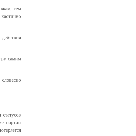
ажам, тем
 хаотично
 действия
игру самим
 словесно
 статусов
ие партии
потеряется