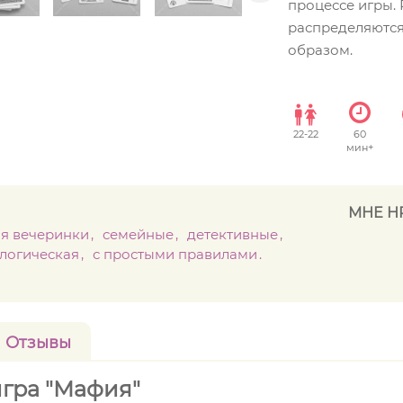
процессе игры.
распределяютс
образом.
22
-
22
60
мин+
МНЕ Н
ля вечеринки
семейные
детективные
логическая
с простыми правилами
Отзывы
игра "Мафия"