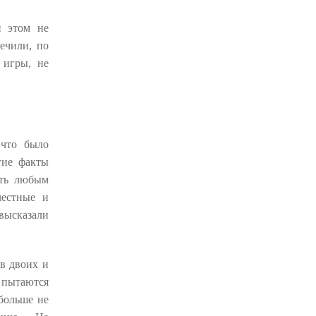
и этом не
ечили, по
 игры, не
 что было
гие факты
ать любым
честные и
 высказали
в двоих и
пытаются
 больше не