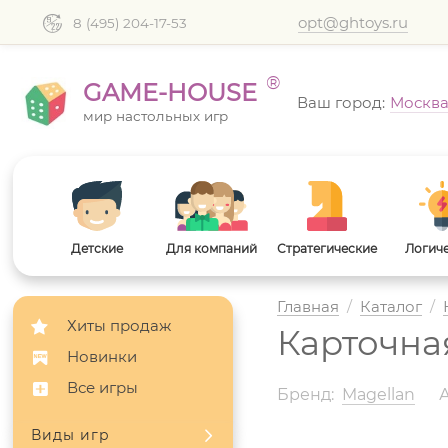
opt@ghtoys.ru
8 (495) 204-17-53
®
GAME-HOUSE
Ваш город:
Москв
мир настольных игр
Детские
Для компаний
Стратегические
Логич
Главная
/
Каталог
/
Хиты продаж
Карточна
Новинки
Все игры
Бренд:
Magellan
Виды игр