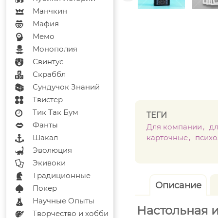
Манчкин
Мафия
Мемо
Монополия
Свинтус
Скраббл
Сундучок Знаний
Твистер
Тик Так Бум
ТЕГИ
Фанты
Для компании
д
Шакал
карточные
психо
Эволюция
Экивоки
Традиционные
Описание
Покер
Научные Опыты
Настольная 
Творчество и хобби