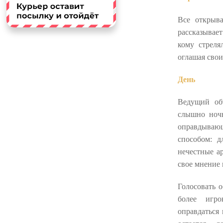
Все открыва
рассказывае
кому стреля
оглашая свои
День
Ведущий об
слышно ночь
оправдывающ
способом: 
нечестные а
свое мнение
Голосовать 
более игро
оправдаться 