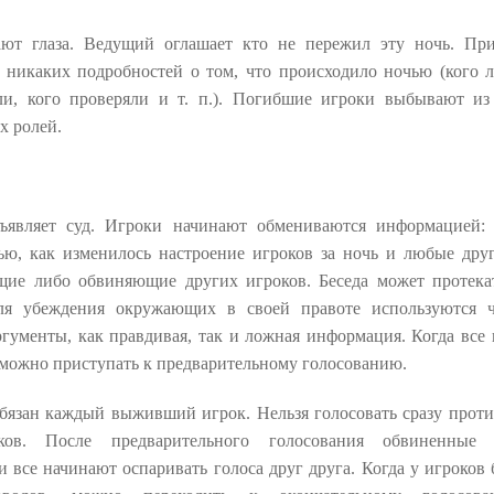
ют глаза. Ведущий оглашает кто не пережил эту ночь. Пр
т никаких подробностей о том, что происходило ночью (кого л
ли, кого проверяли и т. п.). Погибшие игроки выбывают из
х ролей.
ъявляет суд. Игроки начинают обмениваются информацией:
ю, как изменилось настроение игроков за ночь и любые дру
ие либо обвиняющие других игроков. Беседа может протек
для убеждения окружающих в своей правоте используются 
ргументы, как правдивая, так и ложная информация. Когда все
 можно приступать к предварительному голосованию.
обязан каждый выживший игрок. Нельзя голосовать сразу проти
ков. После предварительного голосования обвиненные 
и все начинают оспаривать голоса друг друга. Когда у игроков