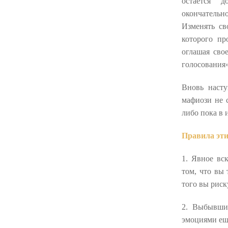
остается 
окончательн
Изменять св
которого пр
оглашая свое
голосования»
Вновь насту
мафиози не 
либо пока в 
Правила эт
1. Явное вс
том, что вы
того вы риск
2. Выбывши
эмоциями ещ