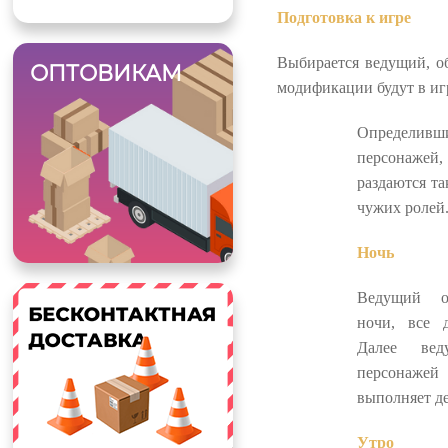
Подготовка к игре
Выбирается ведущий, о
ОПТОВИКАМ
модификации будут в иг
Определи
персонажей
раздаются та
чужих ролей
Ночь
Ведущий об
ночи, все 
Далее вед
персонажей
выполняет де
Утро