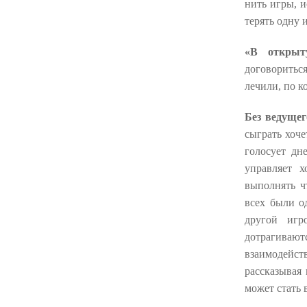
нить игры, 
терять одну 
«В открыт
договоритьс
лечили, по ко
Без ведуще
сыграть хоче
голосует дн
управляет х
выполнять чт
всех были о
другой игр
дотрагиваютс
взаимодейст
рассказывая
может стать