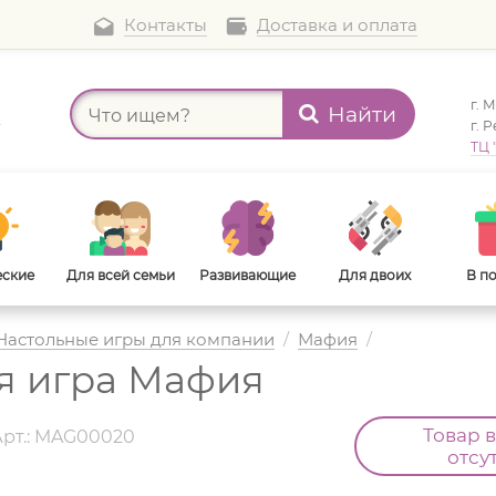
Контакты
Доставка и оплата
г. 
Найти
а
г. 
ТЦ 
еские
Для всей семьи
Развивающие
Для двоих
В п
Настольные игры для компании
/
Мафия
/
я игра Мафия
В дорогу
Для взрослых
Товар 
Арт.: MAG00020
отсу