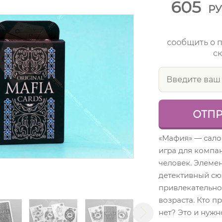
605
Р
сообщить о 
ск
«Мафия» — сало
игра для компан
человек. Элеме
детективный сю
привлекательно
возраста. Кто пр
нет? Это и нужн