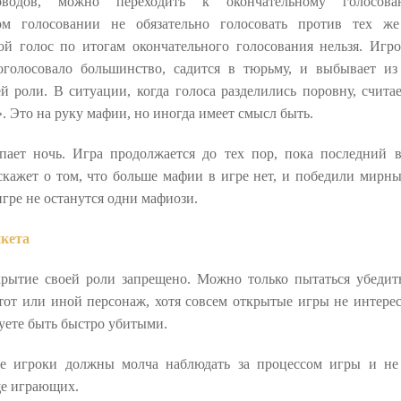
доводов, можно переходить к окончательному голосов
ом голосовании не обязательно голосовать против тех же
ой голос по итогам окончательного голосования нельзя. Игро
оголосовало большинство, садится в тюрьму, и выбывает из
й роли. В ситуации, когда голоса разделились поровну, счита
. Это на руку мафии, но иногда имеет смысл быть.
пает ночь. Игра продолжается до тех пор, пока последний
скажет о том, что больше мафии в игре нет, и победили мирны
игре не останутся одни мафиози.
икета
крытие своей роли запрещено. Можно только пытаться убедит
 тот или иной персонаж, хотя совсем открытые игры не интере
уете быть быстро убитыми.
е игроки должны молча наблюдать за процессом игры и не
е играющих.