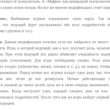
исчезнет её психологизм. А «Мафии» как командной психологич
из своих основ нельзя. Но все же многие модификации стоит опр
ую».
Выбывшие игроки показывают свою карту. Так 
я что ведущий будет рассказывать обо всех подробностях н
му стреляли и т.п.).
го.
Данная модификация полезна, если вас набралось не много 
тся. Игра, в которой ведущий, как и все, получает роль, засыпа
ем. При этом ведущий все равно объявляет очередность ходо
одом голосования. Для игры необходимы указки. Роль ука
о угодно (зубочистки, вилки, спички и т. д.), но важно, чтоб
динаковые. Перед ночью все игроки кладут одну руку так, чт
ок мог легко до нее дотянуться. Ночью действующие п
я указкой до своих целей, цель же в свою очередь запоминает,
вовал. Когда наступает утро, каждый говорит, жив он или 
 никаких подробностей. После того как из игры выйдет первый
 ведущим.