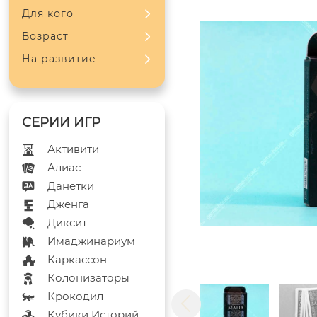
Для кого
Возраст
На развитие
Активити
Алиас
Данетки
Дженга
Диксит
Имаджинариум
Каркассон
Колонизаторы
Крокодил
Кубики Историй