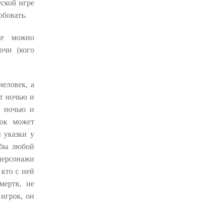
еской игре
обовать.
же можно
очи (кого
человек, а
ет ночью и
в ночью и
зок может
ы указки у
обы любой
ерсонажи
 кто с ней
мертв, не
 игрок, он