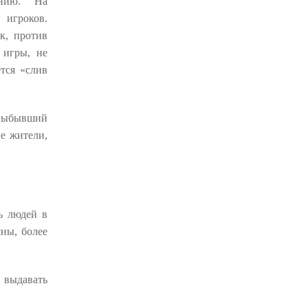
анию. На
 игроков.
к, против
 игры, не
ется «слив
 выбывший
е жители,
ь людей в
сны, более
 выдавать