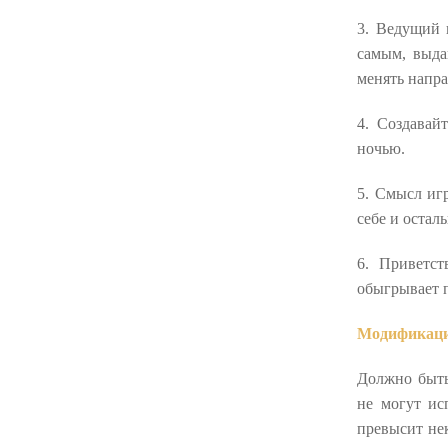
3. Ведущий 
самым, выда
менять напр
4. Создавай
ночью.
5. Смысл игр
себе и остал
6. Приветст
обыгрывает п
Модификац
Должно быть
не могут ис
превысит нек