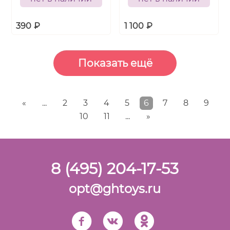
390
₽
1 100
₽
«
...
2
3
4
5
6
7
8
9
10
11
...
»
8 (495) 204-17-53
opt@ghtoys.ru