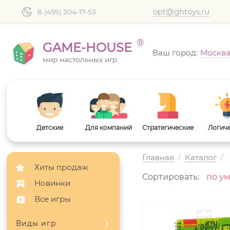
opt@ghtoys.ru
8 (495) 204-17-53
®
GAME-HOUSE
Ваш город:
Москв
мир настольных игр
Детские
Для компаний
Стратегические
Логич
Главная
/
Каталог
/
Хиты продаж
Сортировать:
Новинки
Все игры
Виды игр