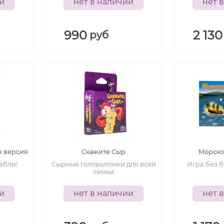
ии
нет в наличии
нет 
990
2 130
руб
-
7+
8+
лет
лет
я версия
Скажите Сыр
Морской
абли!
Сырные головоломки для всей
Игра без б
семьи
ии
нет в наличии
нет 