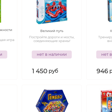
5+
7+
лет
лет
ожности
Великий путь
I
Постройте дороги и мосты,
Трениру
щая игра
соединяющие храмы!
вн
ии
нет в наличии
нет 
1 450
946
руб
-