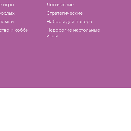
е игры
Логические
рослых
Cтратегические
ломки
Наборы для покера
ство и хобби
Недорогие настольные
игры