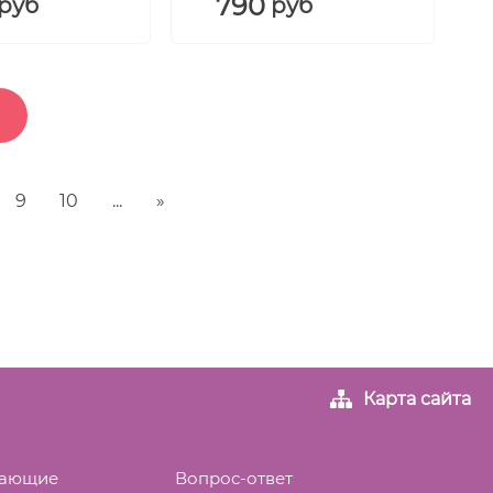
790
руб
руб
9
10
...
»
Карта сайта
вающие
Вопрос-ответ