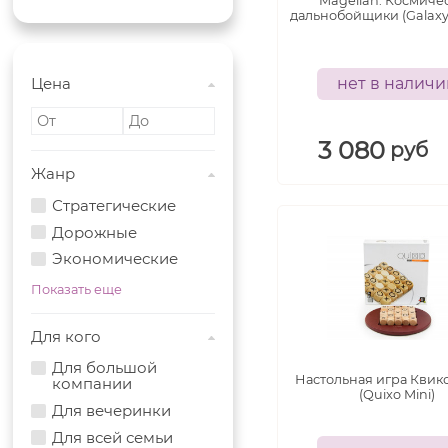
Magellan: Космиче
дальнобойщики (Galaxy 
Цена
нет в налич
3 080
руб
Жанр
Стратегические
Дорожные
Экономические
Показать еще
Для кого
Для большой
Настольная игра Квик
компании
(Quixo Mini)
Для вечеринки
Для всей семьи