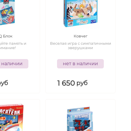
6+
4+
лет
лет
Q Блок
Ковчег
йте память и
Веселая игра с симпатичными
имание!
зверушками
в наличии
нет в наличии
1 650
руб
руб