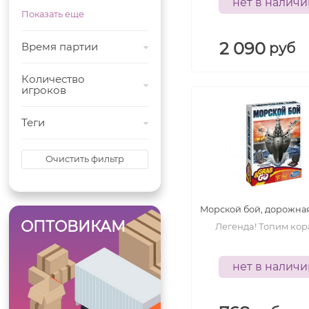
нет в налич
Показать еще
2 090
Время партии
руб
Количество
игроков
Теги
Очистить фильтр
Морской бой, дорожна
ОПТОВИКАМ
Легенда! Топим кор
нет в налич