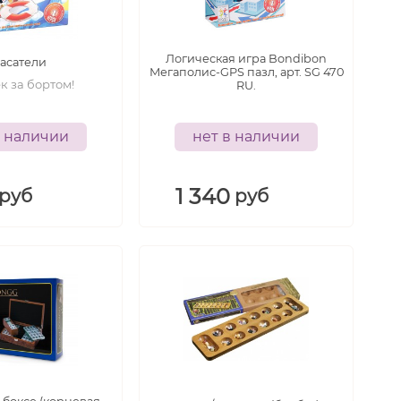
8+
7+
лет
лет
Логическая игра Bondibon
асатели
Мегаполис-GPS пазл, арт. SG 470
к за бортом!
RU.
в наличии
нет в наличии
1 340
руб
руб
6+
лет
6+
лет