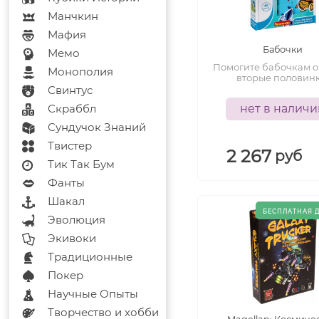
Манчкин
Мафия
Бабочки
Мемо
Помогите бабочкам 
Монополия
вторые половинк
Свинтус
Скраббл
нет в налич
Сундучок Знаний
Твистер
2 267
руб
Тик Так Бум
Фанты
Шакал
Эволюция
Экивоки
Традиционные
Покер
Научные Опыты
Творчество и хобби