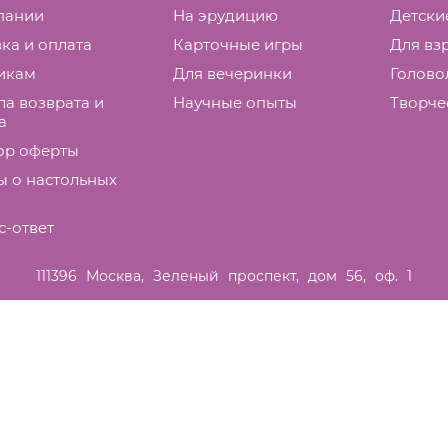
пании
На эрудицию
Детски
ка и оплата
Карточные игры
Для вз
икам
Для вечеринки
Голово
а возврата и
Научные опыты
Творче
а
ор оферты
ы о настольных
с-ответ
111396
Москва
,
Зеленый проспект, дом 56, оф. 1