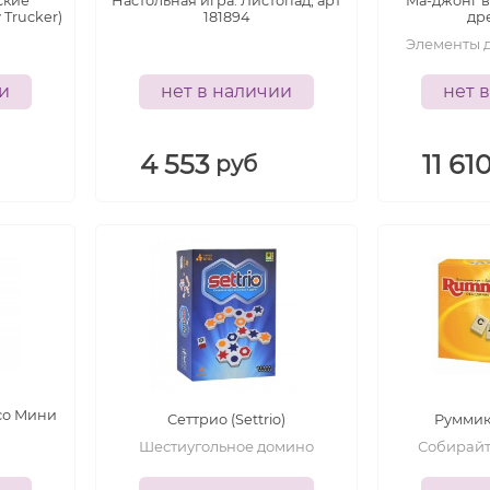
ские
Настольная игра: Листопад, арт
Ма-джонг в
Trucker)
181894
др
Элементы 
ии
нет в наличии
нет 
4 553
11 61
руб
-
-
8
лет
8+
лет
со Мини
Сеттрио (Settrio)
Руммик
Шестиугольное домино
Собирай