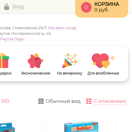
КОРЗИНА
Вход
0
0
руб.
Москва, Смирновская 25с7,
Магазин-склад
Реутов, Носовихинское ш, 45,
"Реутов Парк"
одарок
Экономические
На вечеринку
Для влюблённых
100
Обычный вид
С описанием