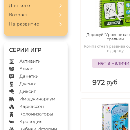
Для кого
Возраст
На развитие
Дорисуй! Уровень сл
средний
Компактная развиваю
в дорогу
Активити
нет в налич
Алиас
Данетки
972
руб
Дженга
Диксит
Имаджинариум
Каркассон
Колонизаторы
Крокодил
Кубики Историй