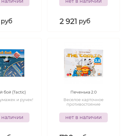
в наличии
нет в наличии
2 921
руб
руб
-
7
лет
10+
лет
 бой (Tactic)
Печенька 2.0
умажек и ручек!
Веселое карточное
противостояние
в наличии
нет в наличии