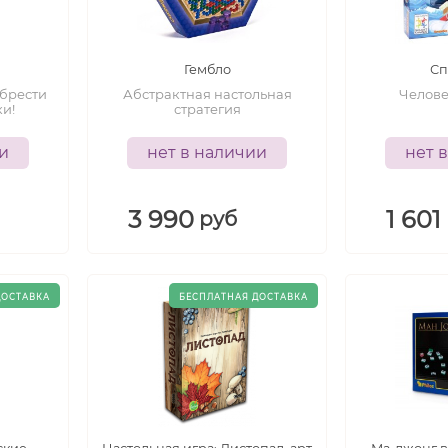
6+
6+
лет
лет
Гембло
Сп
обрести
Абстрактная настольная
Челове
и!
стратегия
ии
нет в наличии
нет 
3 990
1 601
руб
-
-
13+
10+
лет
лет