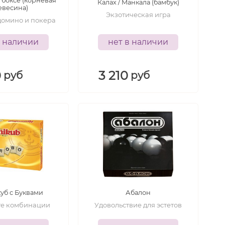
 боксе (корневая
Калах / Манкала (бамбук)
евесина)
Экзотическая игра
домино и покера
в наличии
нет в наличии
0
3 210
руб
руб
-
-
7
лет
7+
лет
уб c Буквами
Абалон
те комбинации
Удовольствие для эстетов