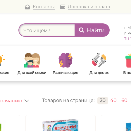
Контакты
Доставка и оплата
г. 
Найти
а
г. 
ТЦ 
еские
Для всей семьи
Развивающие
Для двоих
В п
Товаров на странице:
20
40
60
В дорогу
Для взрослых