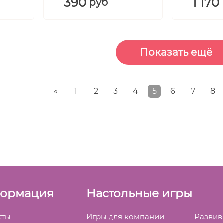
390
1 170
руб
«
1
2
3
4
5
6
7
8
ормация
Настольные игры
кты
Игры для компании
Разви