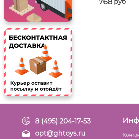
768
руб
Инф
8 (495) 204-17-53
opt@ghtoys.ru
Конта