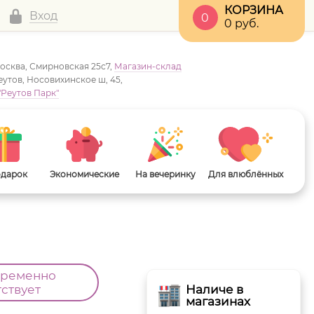
КОРЗИНА
Вход
0
0
руб.
Москва, Смирновская 25с7,
Магазин-склад
Реутов, Носовихинское ш, 45,
"Реутов Парк"
одарок
Экономические
На вечеринку
Для влюблённых
временно
тствует
Наличе в
магазинах