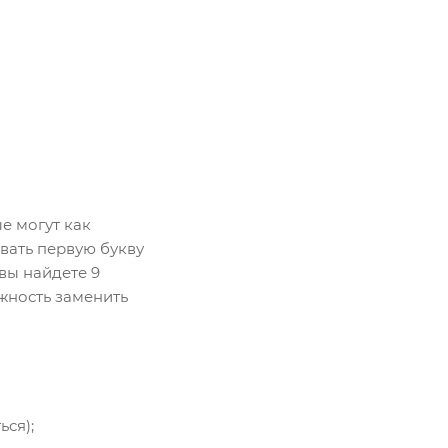
е могут как
звать первую букву
 вы найдете 9
жность заменить
ься);