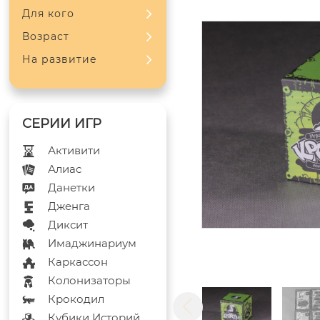
Для кого
Возраст
На развитие
Активити
Алиас
Данетки
Дженга
Диксит
Имаджинариум
Каркассон
Колонизаторы
Крокодил
Кубики Историй