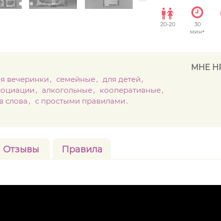
20
-
20
30
мин+
МНЕ Н
ля вечеринки
семейные
для детей
социации
алкогольные
кооперативные
в слова
с простыми правилами
Отзывы
Правила