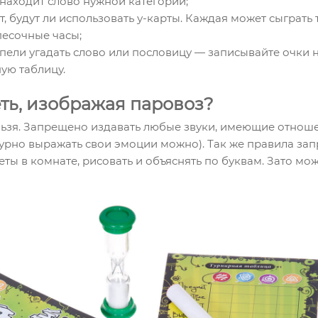
и находит слово нужной категории;
, будут ли использовать у-карты. Каждая может сыграть 
песочные часы;
успели угадать слово или пословицу — записывайте очки н
ую таблицу.
ть, изображая паровоз?
ельзя. Запрещено издавать любые звуки, имеющие отнош
бурно выражать свои эмоции можно). Так же правила за
ты в комнате, рисовать и объяснять по буквам. Зато мо