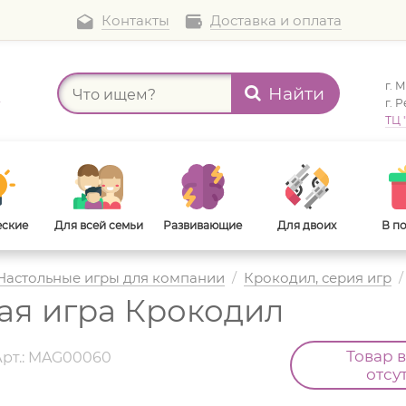
Контакты
Доставка и оплата
г. 
Найти
а
г. 
ТЦ 
еские
Для всей семьи
Развивающие
Для двоих
В п
Настольные игры для компании
/
Крокодил, серия игр
/
ая игра Крокодил
В дорогу
Для взрослых
Товар 
Арт.: MAG00060
отсу