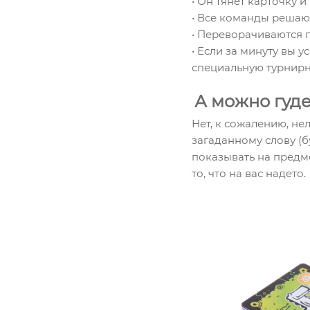
• Он тянет карточку 
• Все команды решают
• Переворачиваются 
• Если за минуту вы 
специальную турнирн
А можно гуде
Нет, к сожалению, н
загаданному слову (
показывать на предме
то, что на вас надето.