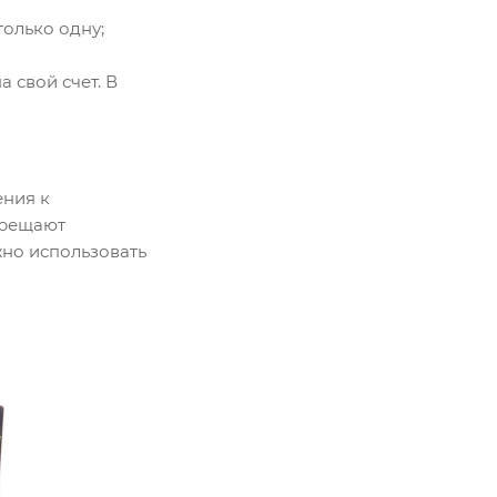
только одну;
а свой счет. В
ения к
прещают
жно использовать