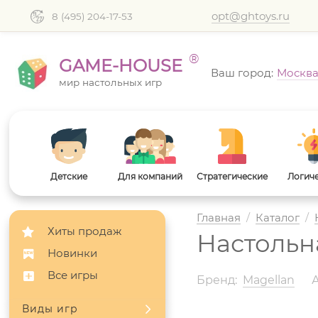
opt@ghtoys.ru
8 (495) 204-17-53
®
GAME-HOUSE
Ваш город:
Москв
мир настольных игр
Детские
Для компаний
Стратегические
Логич
Главная
/
Каталог
/
Хиты продаж
Настольн
Новинки
Все игры
Бренд:
Magellan
Виды игр