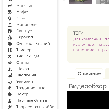
Манчкин
Мафия
Мемо
Монополия
Свинтус
ТЕГИ
Скраббл
Для компании
д
Сундучок Знаний
карточные
на ас
Твистер
пантонима
игры 
Тик Так Бум
Фанты
Шакал
Описание
Эволюция
Экивоки
Видеообзор
Традиционные
Покер
Научные Опыты
Творчество и хобби