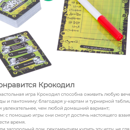
понравится Крокодил
 настольная игра Крокодил способна оживить любую веч
ады и пантомиму: благодаря у-картам и турнирной табли
и увлекательнее, чем любой домашний вариант;
лям: с помощью игры они смогут достичь настоящего вз
ести время.
или загородный дом, рекомендуем купить эту игру, не гля