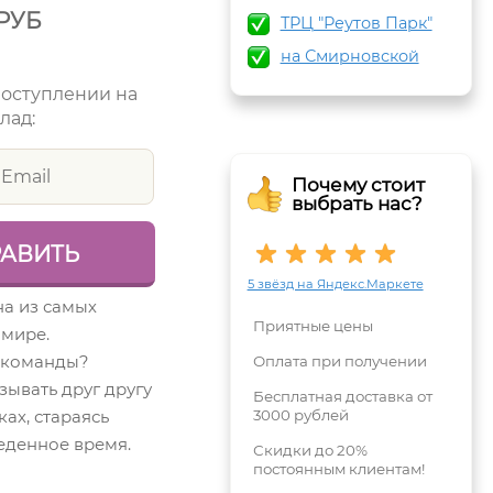
РУБ
ТРЦ "Реутов Парк"
на Смирновской
поступлении на
лад:
Почему стоит
выбрать нас?
5 звёзд на Яндекс.Маркете
а из самых
Приятные цены
 мире.
 команды?
Оплата при получении
зывать друг другу
Бесплатная доставка от
ках, стараясь
3000 рублей
веденное время.
Скидки до 20%
постоянным клиентам!