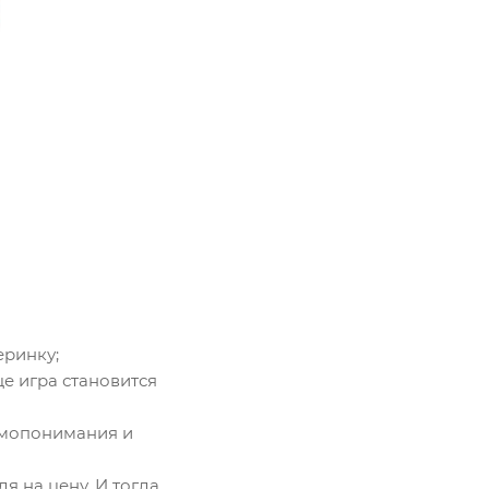
еринку;
це игра становится
аимопонимания и
дя на цену. И тогда