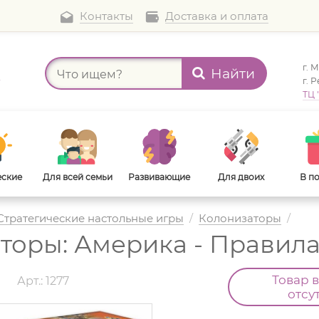
Контакты
Доставка и оплата
г. 
Найти
а
г. 
ТЦ 
еские
Для всей семьи
Развивающие
Для двоих
В п
Стратегические настольные игры
/
Колонизаторы
/
торы: Америка - Правил
В дорогу
Для взрослых
Товар 
d
Арт.: 1277
отсу