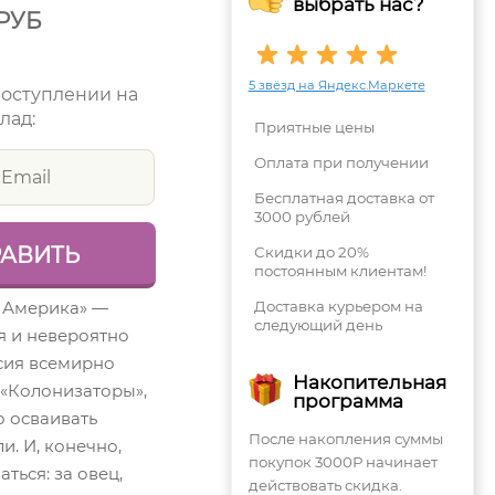
выбрать нас?
РУБ
5 звёзд на Яндекс.Маркете
поступлении на
лад:
Приятные цены
Оплата при получении
Бесплатная доставка от
3000 рублей
Скидки до 20%
постоянным клиентам!
 Америка» —
Доставка курьером на
следующий день
я и невероятно
сия всемирно
Накопительная
 «Колонизаторы»,
программа
о осваивать
После накопления суммы
. И, конечно,
покупок 3000Р начинает
ться: за овец,
действовать скидка.