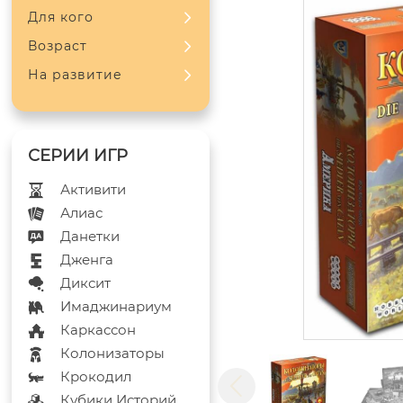
Для кого
Возраст
На развитие
Активити
Алиас
Данетки
Дженга
Диксит
Имаджинариум
Каркассон
Колонизаторы
Крокодил
Кубики Историй