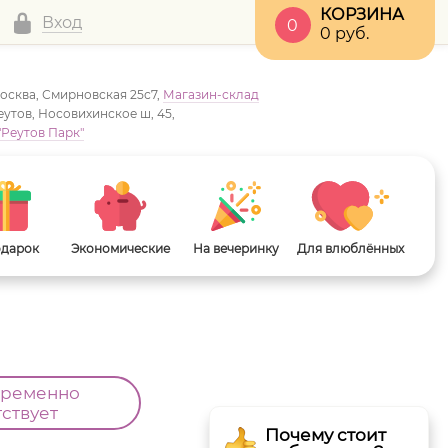
КОРЗИНА
Вход
0
0
руб.
Москва, Смирновская 25с7,
Магазин-склад
Реутов, Носовихинское ш, 45,
"Реутов Парк"
одарок
Экономические
На вечеринку
Для влюблённых
а
временно
тствует
Почему стоит