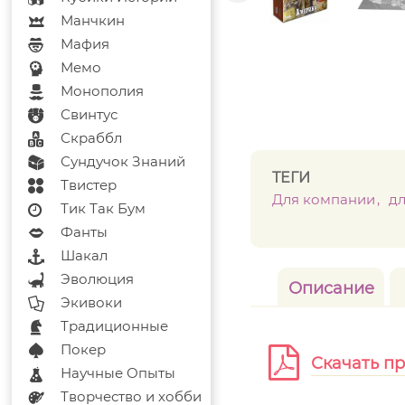
Манчкин
Мафия
Мемо
Монополия
Свинтус
Скраббл
Сундучок Знаний
ТЕГИ
Твистер
Для компании
д
Тик Так Бум
Фанты
Шакал
Эволюция
Описание
Экивоки
Традиционные
Покер
Скачать п
Научные Опыты
Творчество и хобби