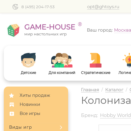
opt@ghtoys.ru
8 (495) 204-17-53
®
GAME-HOUSE
Ваш город:
Москв
мир настольных игр
Детские
Для компаний
Стратегические
Логич
Главная
/
Каталог
/
Хиты продаж
Колониза
Новинки
Все игры
Бренд:
Hobby Worl
Виды игр