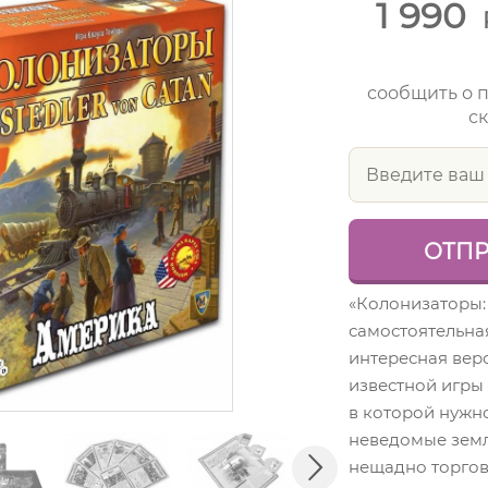
1 990
сообщить о 
ск
«Колонизаторы:
самостоятельна
интересная вер
известной игры
в которой нужн
неведомые земли
нещадно торгова