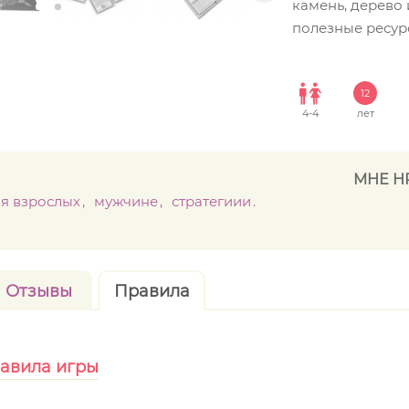
камень, дерево 
полезные ресур
12
4
-
4
лет
МНЕ Н
ля взрослых
мужчине
стратегиии
Отзывы
Правила
равила игры