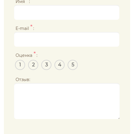
*
Имя
:
*
E-mail
:
*
Оценка
:
1
2
3
4
5
Отзыв: