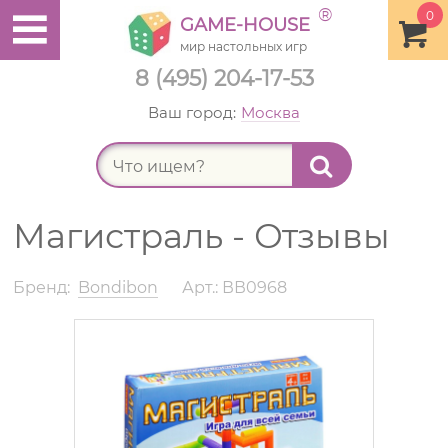
®
0
GAME-HOUSE
мир настольных игр
8 (495) 204-17-53
Ваш город:
Москва
Найт
Магистраль - Отзывы
Бренд:
Bondibon
Арт.: ВВ0968