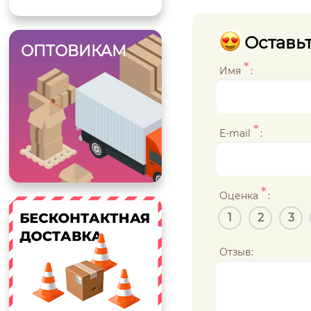
Оставьт
ОПТОВИКАМ
*
Имя
:
*
E-mail
:
*
Оценка
:
1
2
3
Отзыв: