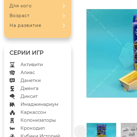
Для кого
Возраст
На развитие
Активити
Алиас
Данетки
Дженга
Диксит
Имаджинариум
Каркассон
Колонизаторы
Крокодил
Кубики Историй