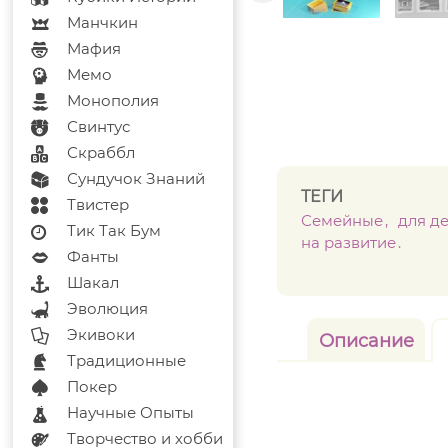
Манчкин
Мафия
Мемо
Монополия
Свинтус
Скраббл
Сундучок Знаний
ТЕГИ
Твистер
Семейные
для д
Тик Так Бум
на развитие
Фанты
Шакал
Эволюция
Экивоки
Описание
Традиционные
Покер
Научные Опыты
Творчество и хобби