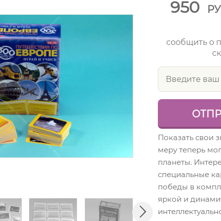
950
Р
сообщить о 
ск
Показать свои 
меру теперь мог
планеты. Интер
специальные ка
победы в компл
яркой и динами
интеллектуаль