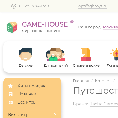
opt@ghtoys.ru
8 (495) 204-17-53
®
GAME-HOUSE
Ваш город:
Москв
мир настольных игр
Детские
Для компаний
Стратегические
Логич
Главная
/
Каталог
/
Хиты продаж
Путешест
Новинки
Все игры
Бренд:
Tactic Game
Виды игр