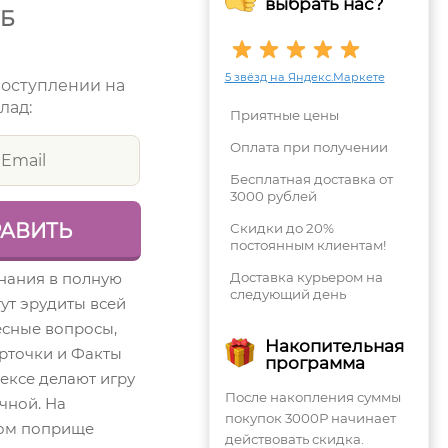
выбрать нас?
УБ
5 звёзд на Яндекс.Маркете
поступлении на
лад:
Приятные цены
Оплата при получении
Бесплатная доставка от
3000 рублей
Скидки до 20%
постоянным клиентам!
знания в полную
Доставка курьером на
следующий день
ут эрудиты всей
есные вопросы,
Накопительная
рточки и Факты
программа
ексе делают игру
После накопления суммы
чной. На
покупок 3000Р начинает
ном поприще
действовать скидка.