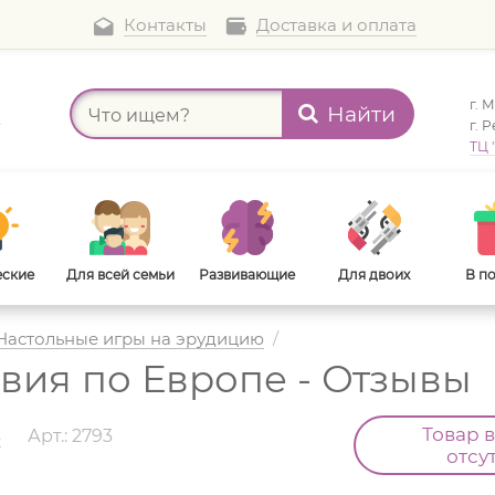
Контакты
Доставка и оплата
г. 
Найти
а
г. 
ТЦ 
еские
Для всей семьи
Развивающие
Для двоих
В п
Настольные игры на эрудицию
/
вия по Европе - Отзывы
В дорогу
Для взрослых
Товар 
s
Арт.: 2793
отсу