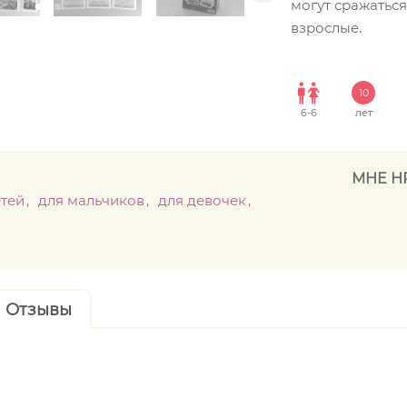
могут сражаться
взрослые.
10
6
-
6
лет
МНЕ Н
етей
для мальчиков
для девочек
Отзывы