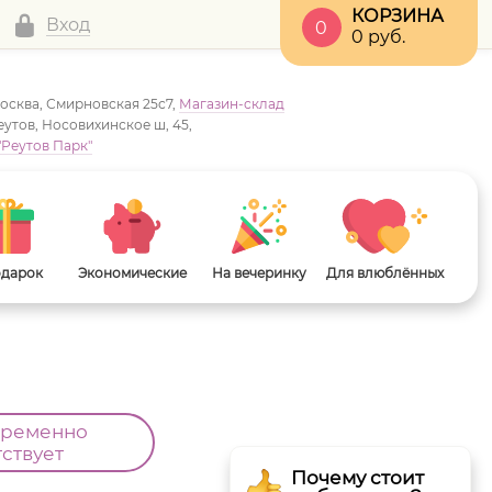
КОРЗИНА
Вход
0
0
руб.
Москва, Смирновская 25с7,
Магазин-склад
Реутов, Носовихинское ш, 45,
"Реутов Парк"
одарок
Экономические
На вечеринку
Для влюблённых
временно
тствует
Почему стоит