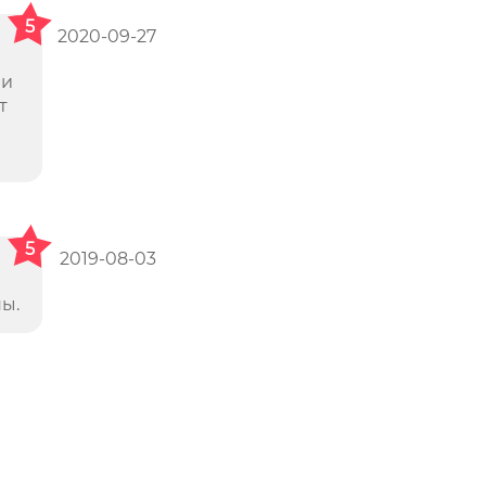
5
2020-09-27
ли
т
5
2019-08-03
ны.