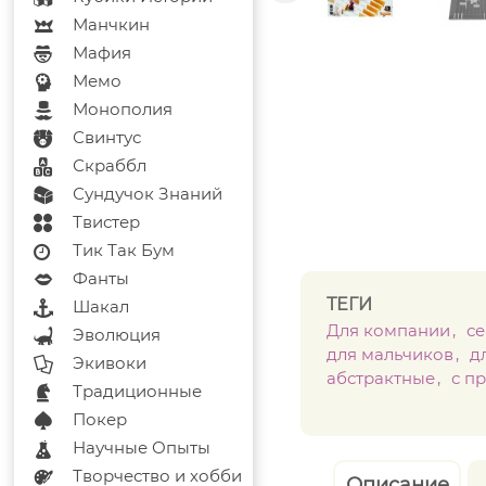
Манчкин
Мафия
Мемо
Монополия
Свинтус
Скраббл
Сундучок Знаний
Твистер
Тик Так Бум
Фанты
ТЕГИ
Шакал
Для компании
с
Эволюция
для мальчиков
д
Экивоки
абстрактные
с п
Традиционные
Покер
Научные Опыты
Творчество и хобби
Описание