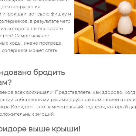
 для сооружения
 игрок двигает свою фишку и
соперников, в результате чего
 из которого не так просто
уетесь! Самое важное
ые ходы, иначе преграда,
 соперника может стать
ндовано бродить
ам?
веков всех восхищали! Представляете, как здорово, ког
здании собственными руками дружной компанией в колич
 игра Коридор – это замечательный подарок, который д
положительных эмоций.
ридоре выше крыши!