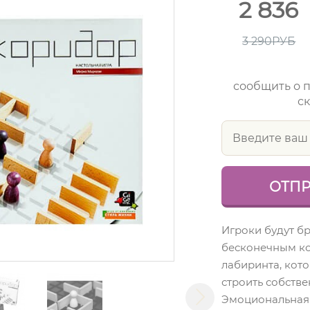
2 836
3 290
РУБ
сообщить о 
ск
Игроки будут б
бесконечным к
лабиринта, кот
строить собств
Эмоциональная