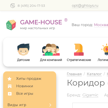
opt@ghtoys.ru
8 (495) 204-17-53
®
GAME-HOUSE
Ваш город:
Москв
мир настольных игр
Детские
Для компаний
Стратегические
Логич
Главная
/
Каталог
/
Хиты продаж
Коридор (
Новинки
Все игры
Бренд:
Gigamic
А
Виды игр