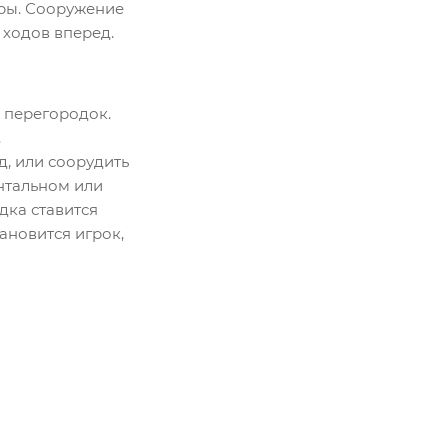
гры. Сооружение
 ходов вперед.
 перегородок.
.
д, или соорудить
нтальном или
дка ставится
ановится игрок,