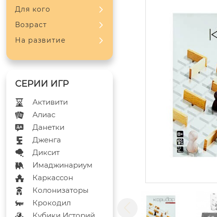
Для кого
Возраст
На развитие
Активити
Алиас
Данетки
Дженга
Диксит
Имаджинариум
Каркассон
Колонизаторы
Крокодил
Кубики Историй