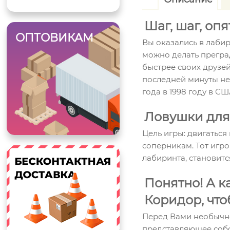
Шаг, шаг, оп
ОПТОВИКАМ
Вы оказались в лаби
можно делать преград
быстрее своих друзей
последней минуты не
года в 1998 году в С
Ловушки для
Цель игры: двигаться
соперникам. Тот игро
лабиринта, становит
Понятно! А к
Коридор, чт
Перед Вами необычно
представляющее соб