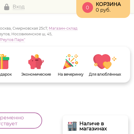
КОРЗИНА
Вход
0
0
руб.
Москва, Смирновская 25с7,
Магазин-склад
Реутов, Носовихинское ш, 45,
"Реутов Парк"
одарок
Экономические
На вечеринку
Для влюблённых
временно
тствует
Наличе в
магазинах