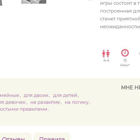
игры состоит в 
построенная дл
станет приятно
неожиданностью
4
-
4
15
мин+
МНЕ Н
емейные
для двоих
для детей
ля девочек
на развитие
на логику
ростыми правилами
Отзывы
Правила