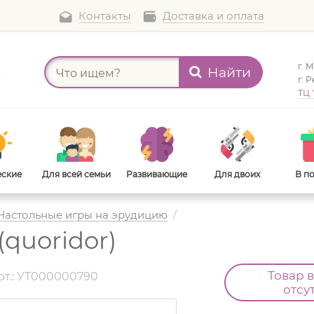
Контакты
Доставка и оплата
г. 
Найти
а
г. 
ТЦ 
еские
Для всей семьи
Развивающие
Для двоих
В п
Настольные игры на эрудицию
/
quoridor)
В дорогу
Для взрослых
Товар 
рт.: УТ000000790
отсу