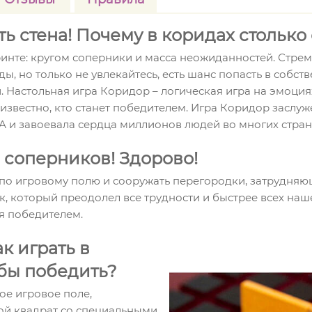
ять стена! Почему в коридах столько
ринте: кругом соперники и масса неожиданностей. Стрем
ы, но только не увлекайтесь, есть шанс попасть в собс
. Настольная игра Коридор – логическая игра на эмоция
известно, кто станет победителем. Игра Коридор заслуж
ША и завоевала сердца миллионов людей во многих стран
 соперников! Здорово!
 по игровому полю и сооружать перегородки, затрудняю
к, который преодолел все трудности и быстрее всех наш
ся победителем.
ак играть в
обы победить?
е игровое поле,
ой квадрат со специальными