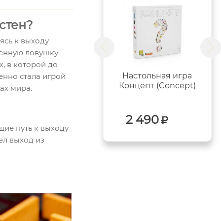
 стен?
ясь к выходу
твенную ловушку
х, в которой до
Настольная игра
енно стала игрой
Концепт (Concept)
ах мира.
2 490
щие путь к выходу
ел выход из