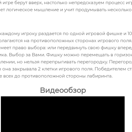
й игре берут вверх, настолько непредсказуем процесс и
ет логическое мышление и учит продумывать несколько
каждому игроку раздается по одной игровой фишке и 10
лагаются на противоположных сторонах игрового поля
имеет право выбора: или передвинуть свою фишку впере
ика. Выбор за Вами. Фишку можно перемещать в горизо
лении, но нельзя перепрыгивать перегородку. Перегоро
 она закрывала 2 клетки игрового поля. Победителем ст
 всех до противоположной стороны лабиринта.
Видеообзор