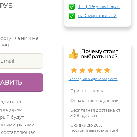
РУБ
ТРЦ "Реутов Парк"
на Смирновской
поступлении на
лад:
Почему стоит
выбрать нас?
5 звёзд на Яндекс.Маркете
Приятные цены
Оплата при получении
родить по
оридорам
Бесплатная доставка от
3000 рублей
орый будут
енными руками.
Скидки до 20%
постоянным клиентам!
 составляющая