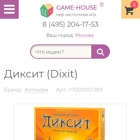
®
0
GAME-HOUSE
мир настольных игр
8 (495) 204-17-53
Ваш город:
Москва
Найт
Диксит (Dixit)
Бренд:
Asmodee
Арт.: УТ000001393