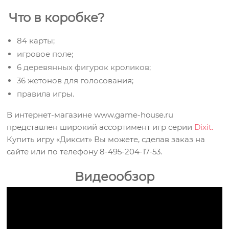
Что в коробке?
84 карты;
игровое поле;
6 деревянных фигурок кроликов;
36 жетонов для голосования;
правила игры.
В интернет-магазине www.game-house.ru
представлен широкий ассортимент игр серии
Dixit.
Купить игру «Диксит» Вы можете, сделав заказ на
сайте или по телефону 8-495-204-17-53.
Видеообзор