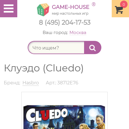
®
0
GAME-HOUSE
мир настольных игр
8 (495) 204-17-53
Ваш город:
Москва
Найт
Клуэдо (Cluedo)
Бренд:
Hasbro
Арт.: 38712E76