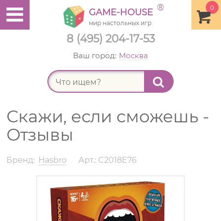
®
0
GAME-HOUSE
мир настольных игр
8 (495) 204-17-53
Ваш город:
Москва
Найт
Скажи, если сможешь -
Отзывы
Бренд:
Hasbro
Арт.: C2018E76