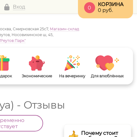
КОРЗИНА
Вход
0
0
руб.
Москва, Смирновская 25с7,
Магазин-склад
Реутов, Носовихинское ш, 45,
"Реутов Парк"
одарок
Экономические
На вечеринку
Для влюблённых
ya) - Отзывы
временно
тствует
Почему стоит