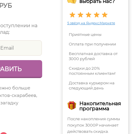
выбрать нас?
РУБ
5 звёзд на Яндекс.Маркете
поступлении на
лад:
Приятные цены
Оплата при получении
Бесплатная доставка от
3000 рублей
Скидки до 20%
постоянным клиентам!
Доставка курьером на
можно больше
следующий день
ктов-скарабеев,
 загадку
Накопительная
программа
После накопления суммы
покупок 3000Р начинает
действовать скидка.