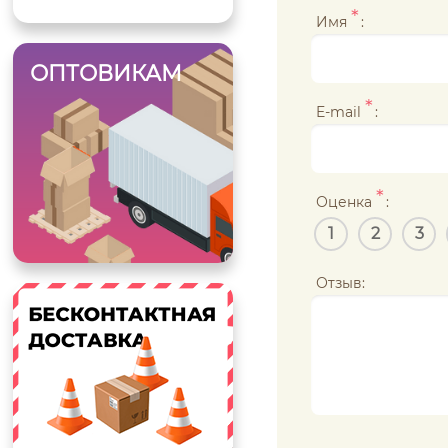
*
Имя
:
ОПТОВИКАМ
*
E-mail
:
*
Оценка
:
1
2
3
Отзыв: