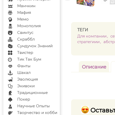
Манчкин
Мафия
Мемо
Монополия
ТЕГИ
Свинтус
Для компании
с
Скраббл
стратегиии
абст
Сундучок Знаний
Твистер
Тик Так Бум
Фанты
Описание
Шакал
Эволюция
Экивоки
Традиционные
Покер
Научные Опыты
Оставьт
Творчество и хобби