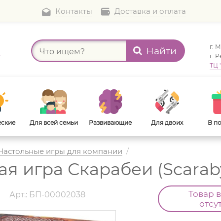
Контакты
Доставка и оплата
г. 
Найти
а
г. 
ТЦ 
еские
Для всей семьи
Развивающие
Для двоих
В п
Настольные игры для компании
/
я игра Скарабеи (Scarab
В дорогу
Для взрослых
Товар 
Арт.: БП-00002038
отсу