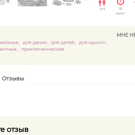
4
-
4
15
мин+
МНЕ Н
емейные
для двоих
для детей
для одного
рактные
приключенческие
Отзывы
е отзыв