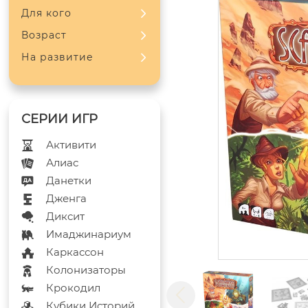
Для кого
Возраст
На развитие
Активити
Алиас
Данетки
Дженга
Диксит
Имаджинариум
Каркассон
Колонизаторы
Крокодил
Кубики Историй