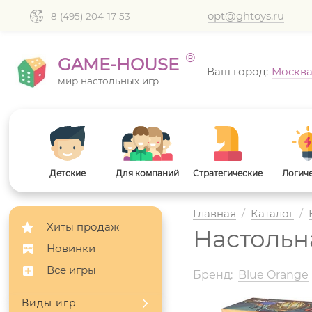
opt@ghtoys.ru
8 (495) 204-17-53
®
GAME-HOUSE
Ваш город:
Москв
мир настольных игр
Детские
Для компаний
Стратегические
Логич
Главная
/
Каталог
/
Хиты продаж
Настольна
Новинки
Все игры
Бренд:
Blue Orange
Виды игр