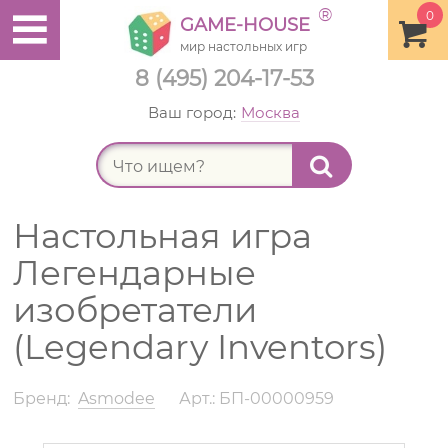
®
0
GAME-HOUSE
мир настольных игр
8 (495) 204-17-53
Ваш город:
Москва
Найт
Настольная игра
Легендарные
изобретатели
(Legendary Inventors)
Бренд:
Asmodee
Арт.: БП-00000959