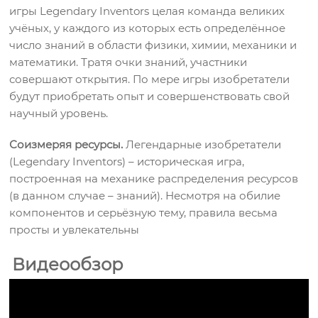
игры Legendary Inventors целая команда великих
учёных, у каждого из которых есть определённое
число знаний в области физики, химии, механики и
математики. Тратя очки знаний, участники
совершают открытия. По мере игры изобретатели
будут приобретать опыт и совершенствовать свой
научный уровень.
Соизмеряя ресурсы.
Легендарные изобретатели
(Legendary Inventors) – историческая игра,
построенная на механике распределения ресурсов
(в данном случае – знаний). Несмотря на обилие
компонентов и серьёзную тему, правила весьма
просты и увлекательны
Видеообзор