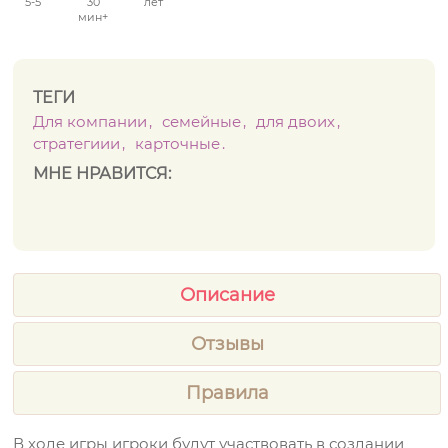
5
-
5
30
лет
мин+
ТЕГИ
Для компании
семейные
для двоих
стратегиии
карточные
МНЕ НРАВИТСЯ:
Описание
Отзывы
Правила
В ходе игры игроки будут участвовать в создании