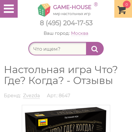
®
0
GAME-HOUSE
мир настольных игр
8 (495) 204-17-53
Ваш город:
Москва
Найт
Настольная игра Что?
Где? Когда? - Отзывы
Бренд:
Zvezda
Арт.: 8647