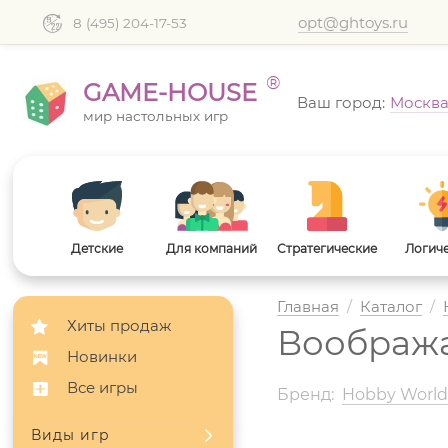
opt@ghtoys.ru
8 (495) 204-17-53
®
GAME-HOUSE
Ваш город:
Москв
мир настольных игр
Детские
Для компаний
Стратегические
Логич
Главная
/
Каталог
/
Хиты продаж
Вообража
Новинки
Все игры
Бренд:
Hobby Worl
Виды игр