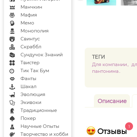
Манчкин
Мафия
Мемо
Монополия
Свинтус
Скраббл
Сундучок Знаний
ТЕГИ
Твистер
Для компании
д
Тик Так Бум
пантонима
Фанты
Шакал
Эволюция
Описание
Экивоки
Традиционные
Покер
Научные Опыты
1
Отзывы
Творчество и хобби