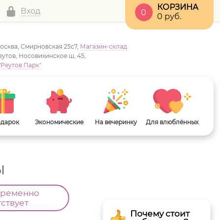
КОРЗИНА
Вход
0
0
руб.
Москва, Смирновская 25с7,
Магазин-склад
Реутов, Носовихинское ш, 45,
"Реутов Парк"
одарок
Экономические
На вечеринку
Для влюблённых
ы
временно
тствует
Почему стоит