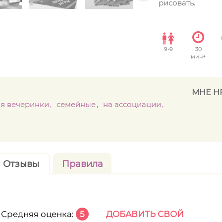
рисовать.
9
-
9
30
мин+
МНЕ Н
ля вечеринки
семейные
на ассоциации
Отзывы
Правила
Средняя оценка:
5
ДОБАВИТЬ СВОЙ