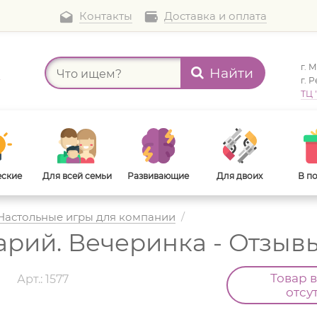
Контакты
Доставка и оплата
г. 
Найти
а
г. 
ТЦ 
еские
Для всей семьи
Развивающие
Для двоих
В п
Настольные игры для компании
/
рий. Вечеринка - Отзыв
В дорогу
Для взрослых
Товар 
d
Арт.: 1577
отсу