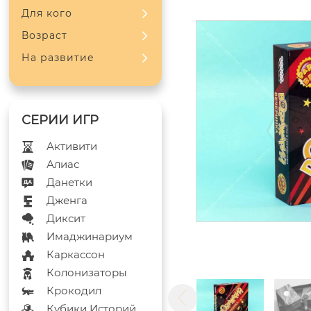
Для кого
Возраст
На развитие
Активити
Алиас
Данетки
Дженга
Диксит
Имаджинариум
Каркассон
Колонизаторы
Крокодил
Кубики Историй