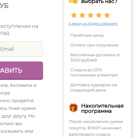
выбрать нас?
УБ
5 звёзд на Яндекс.Маркете
поступлении на
лад:
Приятные цены
Оплата при получении
Бесплатная доставка от
3000 рублей
Скидки до 20%
постоянным клиентам!
ла, Активити и
Доставка курьером на
следующий день
игра
очно придется
Накопительная
десь тоже нужно
программа
 друг другу. Но
После накопления суммы
олько вы:
покупок 3000Р начинает
сказывать или
действовать скидка.