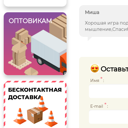
Миша
ОПТОВИКАМ
Хорошая игра под
мышление,Спасиб
Оставьт
*
Имя
:
*
E-mail
: