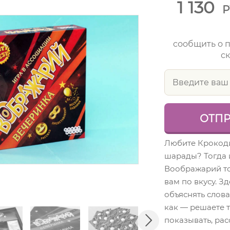
1 130
Р
сообщить о 
ск
Любите Крокоди
шарады? Тогда 
Воображарий т
вам по вкусу. З
объяснять слова
как — решаете т
показывать, рас