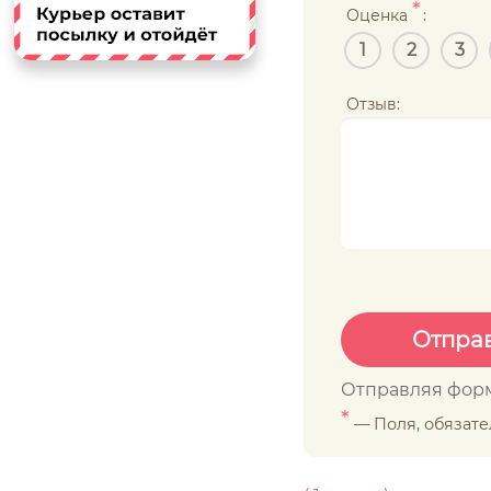
*
Оценка
:
1
2
3
Отзыв:
Отправляя форм
*
— Поля, обязат