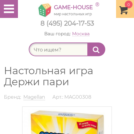
®
0
GAME-HOUSE
мир настольных игр
8 (495) 204-17-53
Ваш город:
Москва
Найт
Настольная игра
Держи пари
Бренд:
Magellan
Арт.: MAG00308