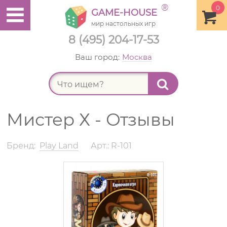
®
0
GAME-HOUSE
мир настольных игр
8 (495) 204-17-53
Ваш город:
Москва
Найт
Мистер Х - Отзывы
Бренд:
Play Land
Арт.: R-101