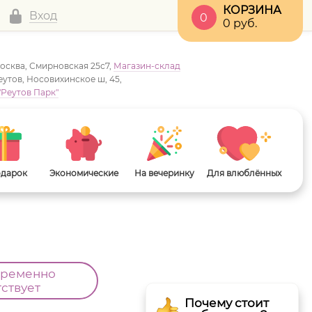
КОРЗИНА
Вход
0
0
руб.
Москва, Смирновская 25с7,
Магазин-склад
Реутов, Носовихинское ш, 45,
"Реутов Парк"
одарок
Экономические
На вечеринку
Для влюблённых
временно
тствует
Почему стоит