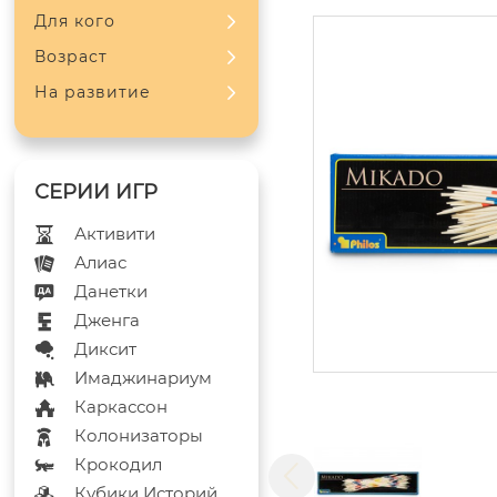
Для кого
Возраст
На развитие
Активити
Алиас
Данетки
Дженга
Диксит
Имаджинариум
Каркассон
Колонизаторы
Крокодил
Кубики Историй