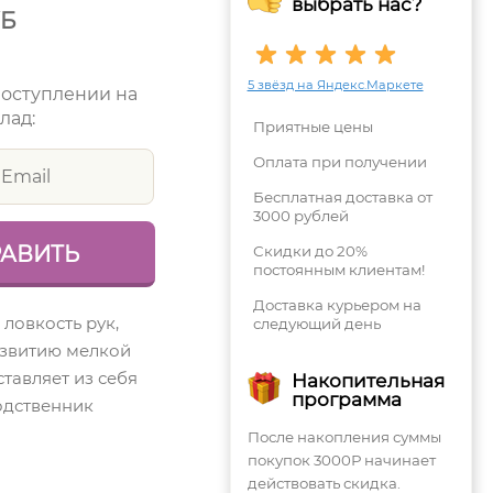
выбрать нас?
УБ
5 звёзд на Яндекс.Маркете
поступлении на
лад:
Приятные цены
Оплата при получении
Бесплатная доставка от
3000 рублей
Скидки до 20%
постоянным клиентам!
Доставка курьером на
 ловкость рук,
следующий день
азвитию мелкой
тавляет из себя
Накопительная
программа
Родственник
После накопления суммы
покупок 3000Р начинает
действовать скидка.