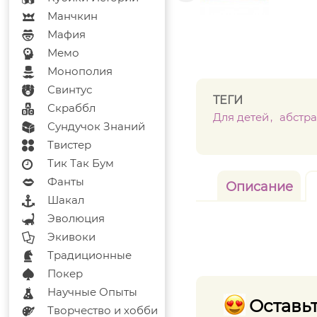
Манчкин
Мафия
Мемо
Монополия
Свинтус
ТЕГИ
Скраббл
Для детей
абстр
Сундучок Знаний
Твистер
Тик Так Бум
Фанты
Описание
Шакал
Эволюция
Экивоки
Традиционные
Покер
Научные Опыты
Оставьт
Творчество и хобби