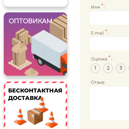
*
Имя
:
ОПТОВИКАМ
*
E-mail
:
*
Оценка
:
1
2
3
Отзыв: