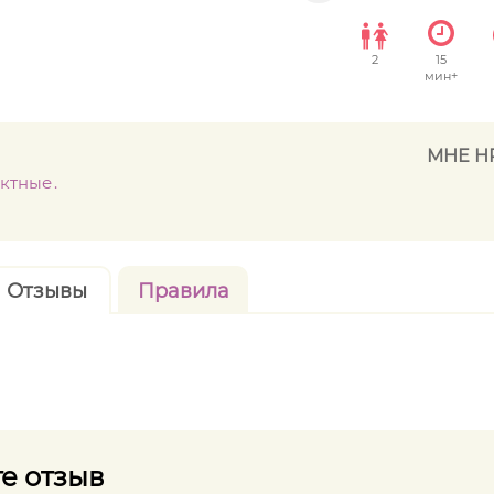
2
15
мин+
МНЕ Н
актные
Отзывы
Правила
е отзыв