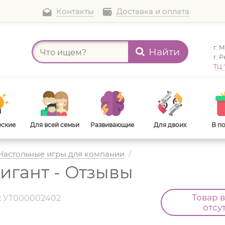
Контакты
Доставка и оплата
г. 
Найти
а
г. 
ТЦ 
еские
Для всей семьи
Развивающие
Для двоих
В п
Настольные игры для компании
/
гигант - Отзывы
В дорогу
Для взрослых
Товар 
.: УТ000002402
отсу