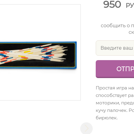
950
Р
сообщить о 
ск
Простая игра на
способствует р
моторики, предс
кучу палочек. 
бирюлек.