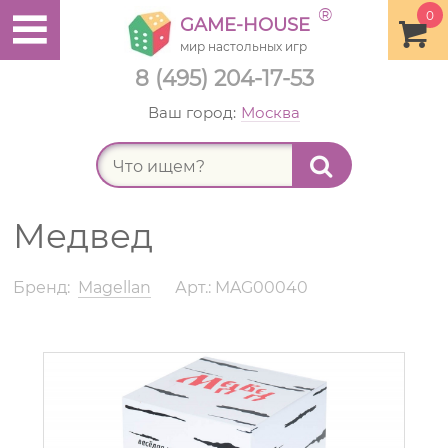
®
0
GAME-HOUSE
мир настольных игр
8 (495) 204-17-53
Ваш город:
Москва
Найт
Медвед
Бренд:
Magellan
Арт.: MAG00040