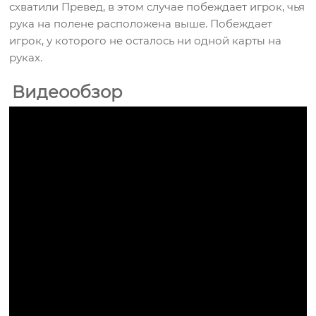
схватили Превед, в этом случае побеждает игрок, чья
рука на полене расположена выше. Побеждает
игрок, у которого не осталось ни одной карты на
руках.
Видеообзор