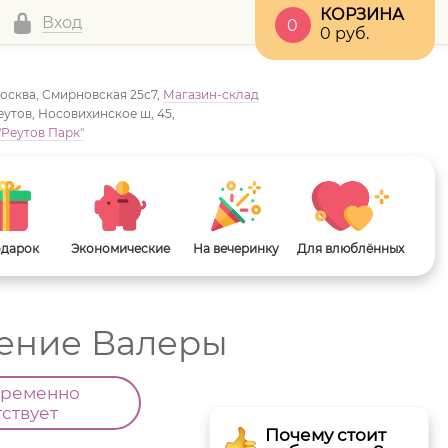
КОРЗИНА
Вход
0
0
руб.
Москва, Смирновская 25с7,
Магазин-склад
Реутов, Носовихинское ш, 45,
"Реутов Парк"
одарок
Экономические
На вечеринку
Для влюблённых
щение Валеры
временно
тствует
Почему стоит