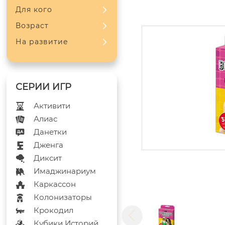
Для кого
Возраст
На развитие
Активити
Алиас
Данетки
Дженга
Диксит
Имаджинариум
Каркассон
Колонизаторы
Крокодил
Кубики Историй