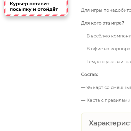
Для игры понадобитс
Для кого эта игра?
— В весёлую компан
— В офис на корпора
— Тем, кто уже заигр
Состав:
— 96 карт со смешн
— Карта с правилами
Характерис