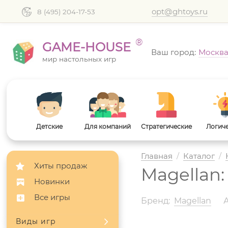
opt@ghtoys.ru
8 (495) 204-17-53
®
GAME-HOUSE
Ваш город:
Москв
мир настольных игр
Детские
Для компаний
Стратегические
Логич
Главная
/
Каталог
/
Хиты продаж
Magellan
Новинки
Все игры
Бренд:
Magellan
А
Виды игр