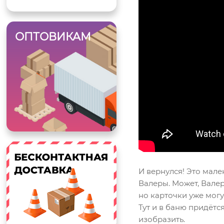
ОПТОВИКАМ
И вернулся! Это мале
Валеры. Может, Валер
но карточки уже могу
Тут и в баню придётс
изобразить.