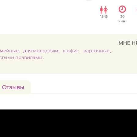
15
-
15
30
мин+
МНЕ Н
емейные
для молодёжи
в офис
карточные
остыми правилами
Отзывы