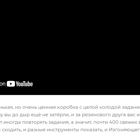
нькая, но очень ценная коробка с целой колодой задан
у вы до дыр ещё не затёрли, и за резинового друга вас и
т иногда повторять задания, а значит, почти 400 свежих 
я сходить, и разные инструменты показать, и Изгоняюще