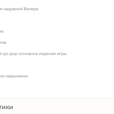
я надувной Валера.
ию
тив.
ал до дыр основное издание игры.
ыми заданиями
тики