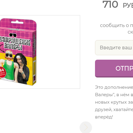
710
РУ
сообщить о 
ск
Это дополнение
Валеры", в нём 
новых крутых з
друзей, хватайт
вперёд!