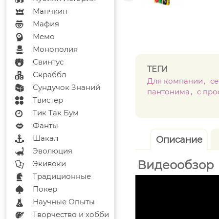
Манчкин
Мафия
Мемо
Монополия
Свинтус
ТЕГИ
Скраббл
Для компании
с
Сундучок Знаний
пантонима
с пр
Твистер
Тик Так Бум
Фанты
Шакал
Описание
Эволюция
Видеообзор
Экивоки
Традиционные
Покер
Научные Опыты
Творчество и хобби