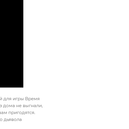
ий для игры Время
з дома не выгнали,
вам пригодятся.
го дьявола