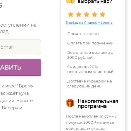
выбрать нас?
Б
5 звёзд на Яндекс.Маркете
поступлении на
лад:
Приятные цены
Оплата при получении
Бесплатная доставка от
3000 рублей
Скидки до 20%
постоянным клиентам!
Доставка курьером на
 к игре "Время
следующий день
вас ждёт куча
аданий. Берите
Накопительная
программа
е Валеру и
После накопления суммы
покупок 3000Р начинает
действовать скидка.