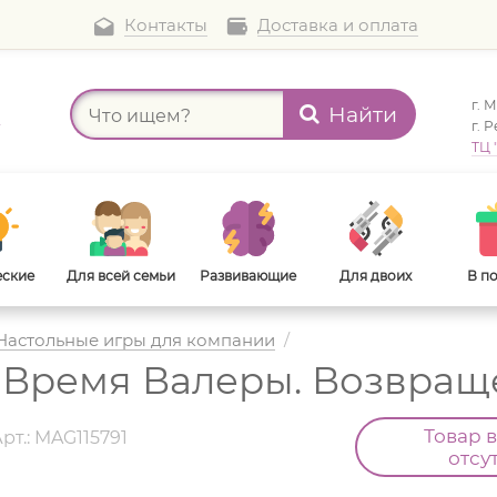
Контакты
Доставка и оплата
г. 
Найти
а
г. 
ТЦ 
еские
Для всей семьи
Развивающие
Для двоих
В п
Настольные игры для компании
/
: Время Валеры. Возвра
В дорогу
Для взрослых
Товар 
рт.: MAG115791
отсу