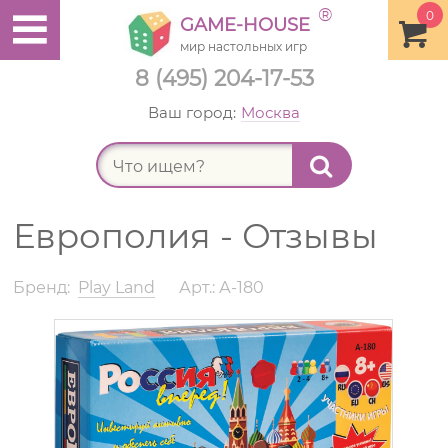
®
0
GAME-HOUSE
мир настольных игр
8 (495) 204-17-53
Ваш город:
Москва
Найт
Европолия - Отзывы
Бренд:
Play Land
Арт.: А-180