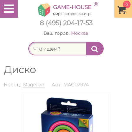
®
0
GAME-HOUSE
мир настольных игр
8 (495) 204-17-53
Ваш город:
Москва
Найт
Диско
Бренд:
Magellan
Арт.: MAG02974