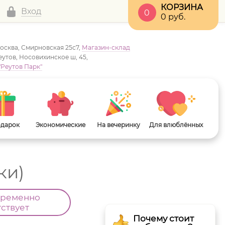
КОРЗИНА
Вход
0
0
руб.
Москва, Смирновская 25с7,
Магазин-склад
Реутов, Носовихинское ш, 45,
"Реутов Парк"
одарок
Экономические
На вечеринку
Для влюблённых
ки)
временно
тствует
Почему стоит