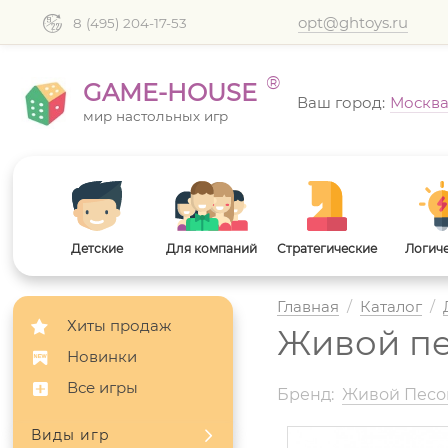
opt@ghtoys.ru
8 (495) 204-17-53
®
GAME-HOUSE
Ваш город:
Москв
мир настольных игр
Детские
Для компаний
Стратегические
Логич
Главная
/
Каталог
/
Хиты продаж
Живой пес
Новинки
Все игры
Бренд:
Живой Песо
Виды игр