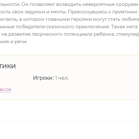
ельности. Он позволяет возводить невероятные сооруже
ность свои задумки и мечты. Прикоснувшись к приятным
ектакль, в котором главными героями могут стать люби
ажные победители сказочного приключения. Такая мега
на развитие творческого потенциала ребенка, стимулир
ия и речи.
тики
Игроки
1 чел.
есок