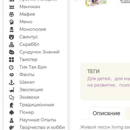
Манчкин
Мафия
Мемо
Монополия
Свинтус
Скраббл
Сундучок Знаний
Твистер
Тик Так Бум
ТЕГИ
Фанты
Для детей
для м
Шакал
на развитие
псих
Эволюция
Экивоки
Традиционные
Покер
Описание
Научные Опыты
Живой песок living s
Творчество и хобби