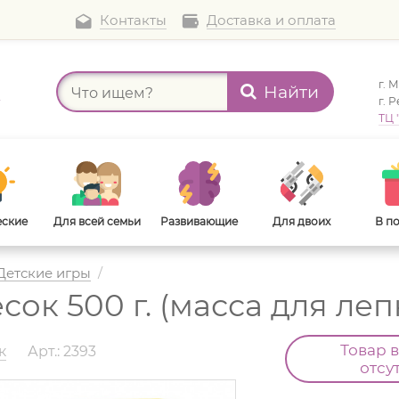
Контакты
Доставка и оплата
г. 
Найти
а
г. 
ТЦ 
еские
Для всей семьи
Развивающие
Для двоих
В п
Детские игры
/
ок 500 г. (масса для леп
В дорогу
Для взрослых
Товар 
к
Арт.: 2393
отсу