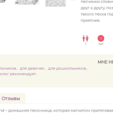
песчинки словн
друг к другу, по
такого песка г
приятнее.
3
1
лет
МНЕ Н
альчиков
для девочек
для дошкольников
олог рекомендует
Отзывы
and – домашняя песочница, которая магнитом притягивае