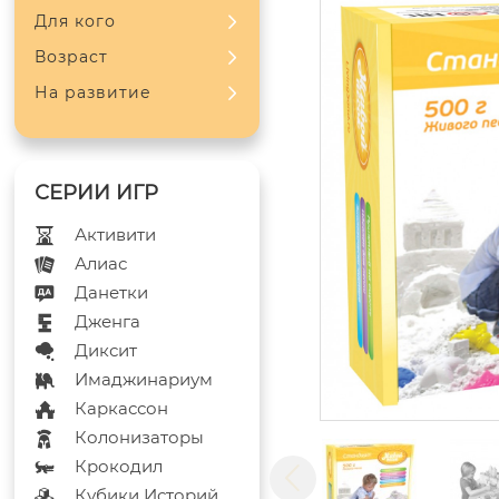
Для кого
Возраст
На развитие
Активити
Алиас
Данетки
Дженга
Диксит
Имаджинариум
Каркассон
Колонизаторы
Крокодил
Кубики Историй