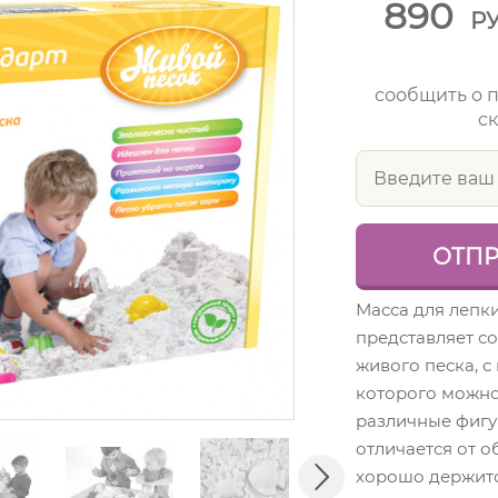
890
Р
сообщить о 
ск
Масса для лепки
представляет с
живого песка, 
которого можно
различные фигу
отличается от о
хорошо держитс