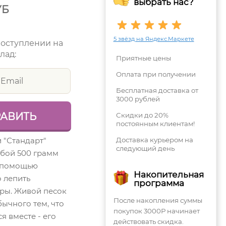
выбрать нас?
УБ
5 звёзд на Яндекс.Маркете
поступлении на
лад:
Приятные цены
Оплата при получении
Бесплатная доставка от
3000 рублей
Скидки до 20%
постоянным клиентам!
 "Стандарт"
Доставка курьером на
следующий день
обой 500 грамм
с помощью
Накопительная
 лепить
программа
ры. Живой песок
После накопления суммы
бычного тем, что
покупок 3000Р начинает
я вместе - его
действовать скидка.