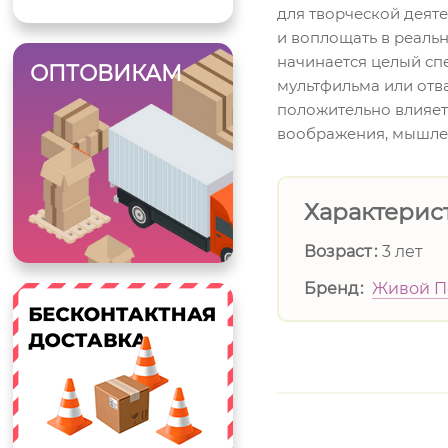
для творческой деят
и воплощать в реаль
начинается целый сп
ОПТОВИКАМ
мультфильма или отв
положительно влияет 
воображения, мышлен
Характерис
Возраст
3 лет
Бренд
Живой П