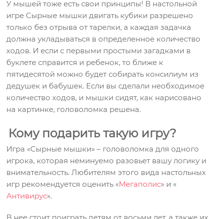
У мышей тоже есть свои принципы! В настольной
игре Сырные мышки двигать кубики разрешено
только без отрыва от тарелки, а каждая задачка
должна укладываться в определенное количество
ходов. И если с первыми простыми загадками в
буклете справится и ребенок, то ближе к
пятидесятой можно будет собирать консилиум из
дедушек и бабушек. Если вы сделали необходимое
количество ходов, и мышки сидят, как нарисовано
на картинке, головоломка решена.
Кому подарить такую игру?
Игра «Сырные мышки» – головоломка для одного
игрока, которая неминуемо разовьет вашу логику и
внимательность. Любителям этого вида настольных
игр рекомендуется оценить «
Мегаполис
» и «
Антивирус
».
В нее стоит поиграть детям от восьми лет, а также их