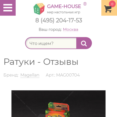
®
0
GAME-HOUSE
мир настольных игр
8 (495) 204-17-53
Ваш город:
Москва
Найт
Ратуки - Отзывы
Бренд:
Magellan
Арт.: MAG00704