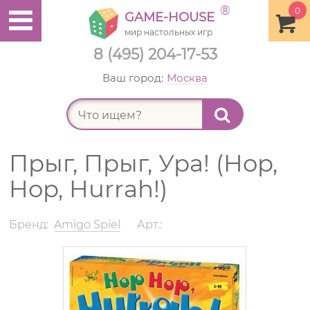
®
0
GAME-HOUSE
мир настольных игр
8 (495) 204-17-53
Ваш город:
Москва
Найт
Прыг, Прыг, Ура! (Hop,
Hop, Hurrah!)
Бренд:
Amigo Spiel
Арт.: