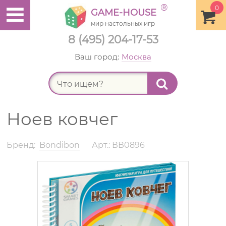
®
0
GAME-HOUSE
мир настольных игр
8 (495) 204-17-53
Ваш город:
Москва
Найт
Ноев ковчег
Бренд:
Bondibon
Арт.: ВВ0896