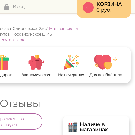
КОРЗИНА
Вход
0
0
руб.
Москва, Смирновская 25с7,
Магазин-склад
Реутов, Носовихинское ш, 45,
"Реутов Парк"
одарок
Экономические
На вечеринку
Для влюблённых
 Отзывы
временно
тствует
Наличе в
магазинах