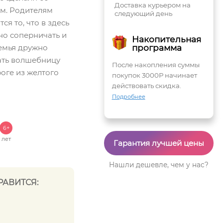
Доставка курьером на
м. Родителям
следующий день
ся то, что в здесь
но соперничать и
Накопительная
семья дружно
программа
ать волшебницу
После накопления суммы
оге из желтого
покупок 3000Р начинает
действовать скидка.
Подробнее
6+
лет
Гарантия лучшей цены
Нашли дешевле, чем у нас?
РАВИТСЯ: