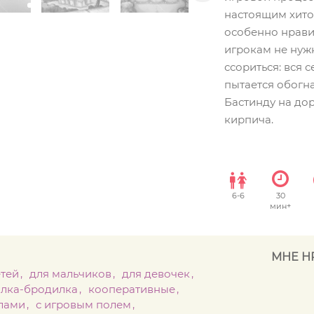
настоящим хито
особенно нравит
игрокам не нуж
ссориться: вся 
пытается обогн
Бастинду на дор
кирпича.
6
-
6
30
мин+
МНЕ Н
етей
для мальчиков
для девочек
илка-бродилка
кооперативные
лами
с игровым полем