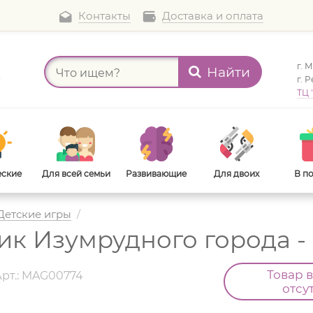
Контакты
Доставка и оплата
г. 
Найти
а
г. 
ТЦ 
еские
Для всей семьи
Развивающие
Для двоих
В п
Детские игры
/
к Изумрудного города -
В дорогу
Для взрослых
Товар 
Арт.: MAG00774
отсу