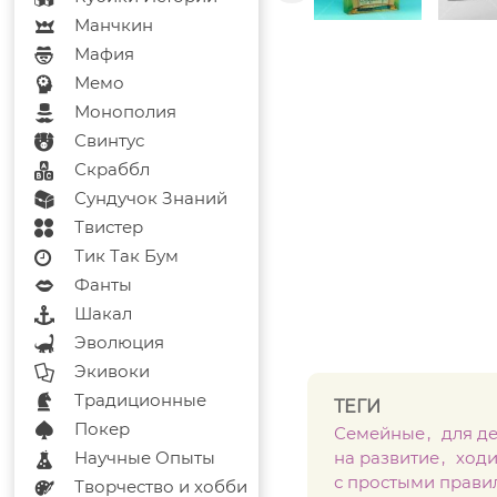
Манчкин
Мафия
Мемо
Монополия
Свинтус
Скраббл
Сундучок Знаний
Твистер
Тик Так Бум
Фанты
Шакал
Эволюция
Экивоки
Традиционные
ТЕГИ
Покер
Семейные
для д
Научные Опыты
на развитие
ход
с простыми прави
Творчество и хобби