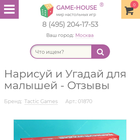
®
0
GAME-HOUSE
мир настольных игр
8 (495) 204-17-53
Ваш город:
Москва
Найт
Нарисуй и Угадай для
малышей - Отзывы
Бренд:
Tactic Games
Арт.: 01870