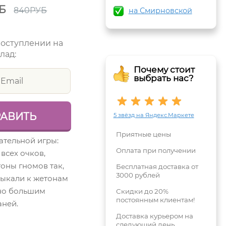
Б
840
РУБ
на Смирновской
поступлении на
лад:
Почему стоит
выбрать нас?
5 звёзд на Яндекс.Маркете
Приятные цены
ательной игры:
Оплата при получении
всех очков,
оны гномов так,
Бесплатная доставка от
3000 рублей
ыкали к жетонам
но большим
Скидки до 20%
постоянным клиентам!
аней.
Доставка курьером на
следующий день