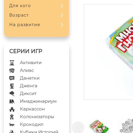
Для кого
Возраст
На развитие
Активити
Алиас
Данетки
Дженга
Диксит
Имаджинариум
Каркассон
Колонизаторы
Крокодил
Кубики Историй