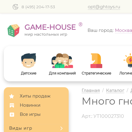
opt@ghtoys.ru
8 (495) 204-17-53
®
GAME-HOUSE
Ваш город:
Москв
мир настольных игр
Детские
Для компаний
Стратегические
Логич
Главная
/
Каталог
/
Хиты продаж
Много гн
Новинки
Все игры
Арт.: УТ100027310
Виды игр