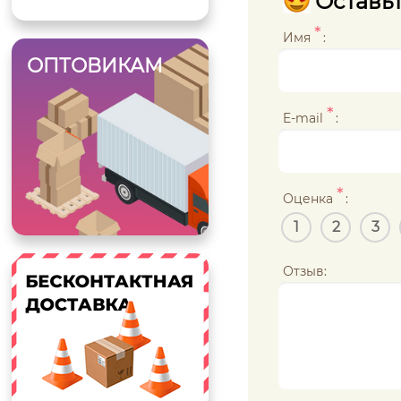
Оставьт
*
Имя
:
ОПТОВИКАМ
*
E-mail
:
*
Оценка
:
1
2
3
Отзыв: