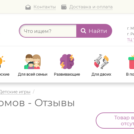
Контакты
Доставка и оплата
г. 
Найти
а
г. 
ТЦ 
еские
Для всей семьи
Развивающие
Для двоих
В п
Детские игры
/
омов - Отзывы
В дорогу
Для взрослых
Товар 
отсу