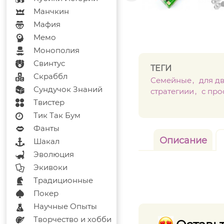
Манчкин
Мафия
Мемо
Монополия
Свинтус
ТЕГИ
Скраббл
Семейные
для д
Сундучок Знаний
стратегиии
с пр
Твистер
Тик Так Бум
Фанты
Описание
Шакал
Эволюция
Экивоки
Традиционные
Покер
Научные Опыты
Творчество и хобби