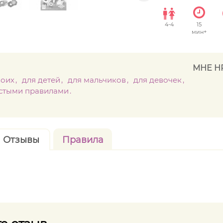
4
-
4
15
мин+
МНЕ Н
воих
для детей
для мальчиков
для девочек
остыми правилами
Отзывы
Правила