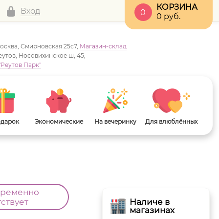
КОРЗИНА
Вход
0
0
руб.
Москва, Смирновская 25с7,
Магазин-склад
Реутов, Носовихинское ш, 45,
"Реутов Парк"
одарок
Экономические
На вечеринку
Для влюблённых
временно
тствует
Наличе в
магазинах