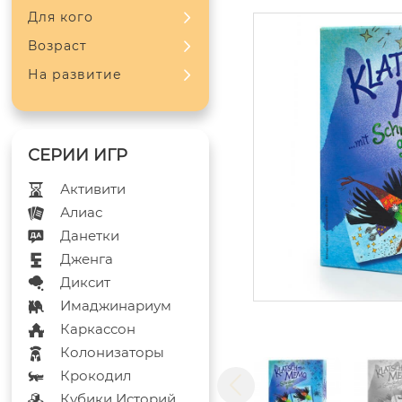
Для кого
Возраст
На развитие
Активити
Алиас
Данетки
Дженга
Диксит
Имаджинариум
Каркассон
Колонизаторы
Крокодил
Кубики Историй