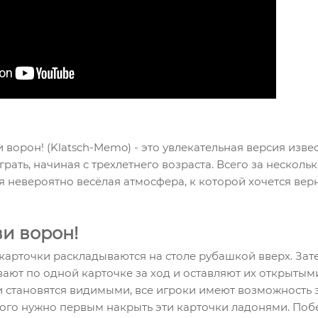
 ворон! (Klatsch-Memo) - это увлекательная версия изве
рать, начиная с трехлетнего возраста.
Всего за нескольк
ся невероятно весёлая атмосфера, к которой хочется вер
ви ворон!
карточки раскладываются на столе рубашкой вверх. Зат
ют по одной карточке за ход и оставляют их открытыми
 становятся видимыми, все игроки имеют возможность з
этого нужно первым накрыть эти карточки ладонями. По