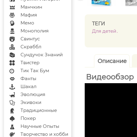
Манчкин
Мафия
Мемо
ТЕГИ
Монополия
Для детей
Свинтус
Скраббл
Сундучок Знаний
Описание
Твистер
Тик Так Бум
Видеообзор
Фанты
Шакал
Эволюция
Экивоки
Традиционные
Покер
Научные Опыты
Творчество и хобби