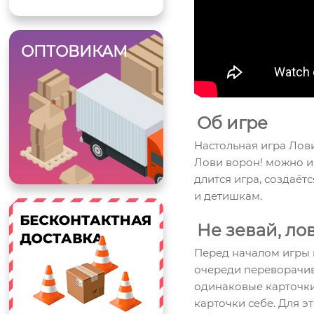
ОПТОВИКАМ
Об игре
Настольная игра Лови
Лови ворон! можно иг
длится игра, создаёт
и детишкам.
Не зевай, ло
Перед началом игры 
очереди переворачива
одинаковые карточки
карточки себе. Для 