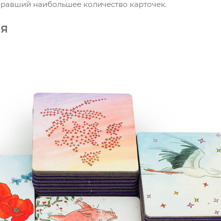
обравший наибольшее количество карточек.
ия