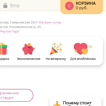
КОРЗИНА
Вход
0
0
руб.
Москва, Смирновская 25с7,
Магазин-склад
Реутов, Носовихинское ш, 45,
"Реутов Парк"
одарок
Экономические
На вечеринку
Для влюблённых
временно
тствует
Почему стоит