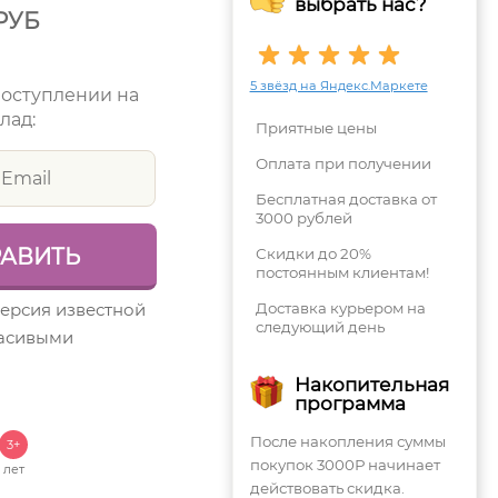
выбрать нас?
РУБ
5 звёзд на Яндекс.Маркете
поступлении на
лад:
Приятные цены
Оплата при получении
Бесплатная доставка от
3000 рублей
Скидки до 20%
постоянным клиентам!
версия известной
Доставка курьером на
следующий день
расивыми
Накопительная
программа
После накопления суммы
3+
покупок 3000Р начинает
лет
действовать скидка.