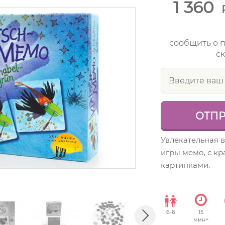
1 360
сообщить о 
ск
Увлекательная 
игры мемо, с к
картинками.
6
-
6
15
мин+