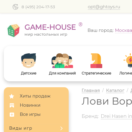
opt@ghtoys.ru
8 (495) 204-17-53
®
GAME-HOUSE
Ваш город:
Москв
мир настольных игр
Детские
Для компаний
Стратегические
Логич
Главная
/
Каталог
/
Хиты продаж
Лови Вор
Новинки
Все игры
Бренд:
Drei Hasen i
Виды игр