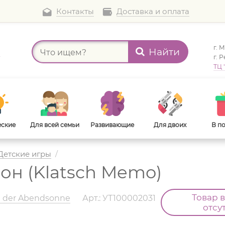
Контакты
Доставка и оплата
г. 
Найти
а
г. 
ТЦ 
еские
Для всей семьи
Развивающие
Для двоих
В п
Детские игры
/
он (Klatsch Memo)
В дорогу
Для взрослых
Товар 
n der Abendsonne
Арт.: УТ100002031
отсу