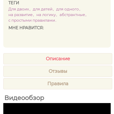
ТЕГИ
Для двоих
для детей
для одного
на развитие
на логику
абстрактные
с простыми правилами
МНЕ НРАВИТСЯ:
Описание
Отзывы
Правила
Видеообзор