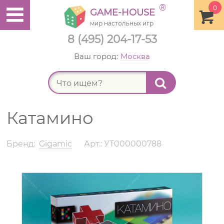
®
0
GAME-HOUSE
мир настольных игр
8 (495) 204-17-53
Ваш город:
Москва
Найт
Катамино
Бренд:
Gigamic
Арт.: УТ000000788