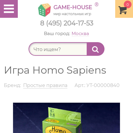
®
0
GAME-HOUSE
мир настольных игр
8 (495) 204-17-53
Ваш город:
Москва
Найт
Игра Homo Sapiens
Бренд:
Простые правила
Арт.: УТ-00000840