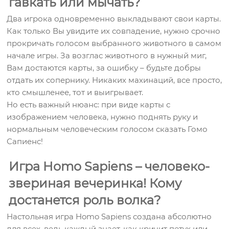
гавкать или мычать?
Два игрока одновременно выкладывают свои карты.
Как только Вы увидите их совпадение, нужно срочно
прокричать голосом выбранного животного в самом
начале игры. За возглас животного в нужный миг,
Вам достаются карты, за ошибку – будьте добры
отдать их сопернику. Никаких махинаций, все просто,
кто смышленее, тот и выигрывает.
Но есть важный нюанс: при виде карты с
изображением человека, нужно поднять руку и
нормальным человеческим голосом сказать Гомо
Сапиенс!
Игра Homo Sapiens – человеко-
звериная вечеринка! Кому
достанется роль волка?
Настольная игра Homo Sapiens создана абсолютно
для всех, ведь каждый знает, как кричит петух или