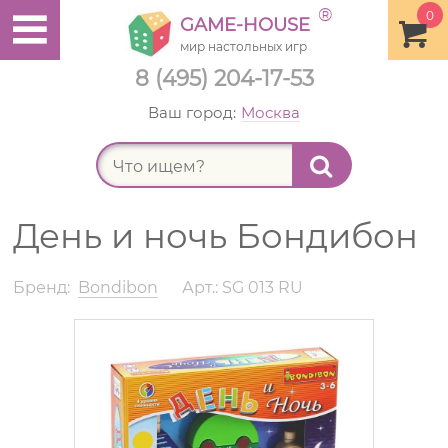
®
0
GAME-HOUSE
мир настольных игр
8 (495) 204-17-53
Ваш город:
Москва
Найт
День и ночь Бондибон
Бренд:
Bondibon
Арт.: SG 013 RU