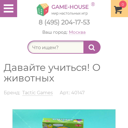
®
0
GAME-HOUSE
мир настольных игр
8 (495) 204-17-53
Ваш город:
Москва
Найт
Давайте учиться! О
животных
Бренд:
Tactic Games
Арт.: 40147