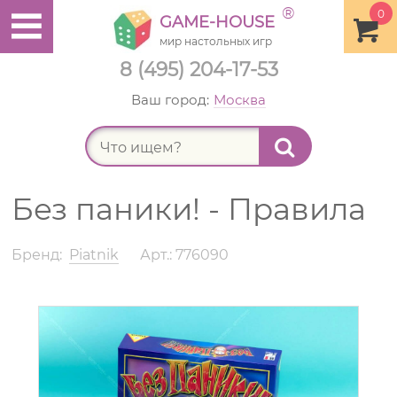
®
0
GAME-HOUSE
мир настольных игр
8 (495) 204-17-53
Ваш город:
Москва
Найт
Без паники! - Правила
Бренд:
Piatnik
Арт.: 776090