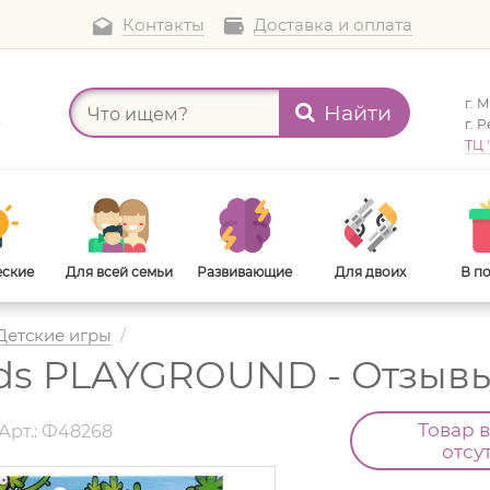
Контакты
Доставка и оплата
г. 
Найти
а
г. 
ТЦ 
еские
Для всей семьи
Развивающие
Для двоих
В п
Детские игры
/
rds PLAYGROUND - Отзыв
В дорогу
Для взрослых
Товар 
Арт.: Ф48268
отсу