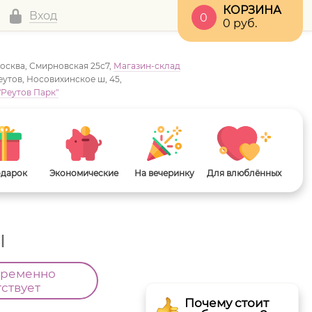
КОРЗИНА
Вход
0
0
руб.
Москва, Смирновская 25с7,
Магазин-склад
Реутов, Носовихинское ш, 45,
"Реутов Парк"
одарок
Экономические
На вечеринку
Для влюблённых
ы
временно
тствует
Почему стоит