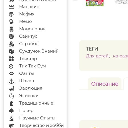
Манчкин
Мафия
Мемо
Монополия
Свинтус
Скраббл
ТЕГИ
Сундучок Знаний
Для детей
на раз
Твистер
Тик Так Бум
Фанты
Шакал
Описание
Эволюция
Экивоки
Традиционные
Покер
Научные Опыты
Творчество и хобби