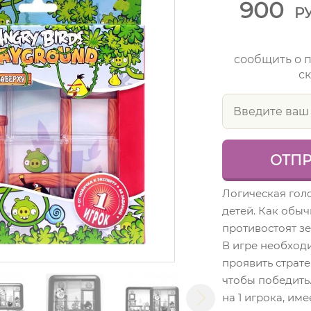
900
Р
сообщить о 
ск
Логическая гол
детей. Как обыч
противостоят з
В игре необход
проявить страте
чтобы победить
на 1 игрока, име