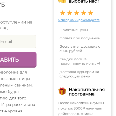
выбрать нас?
УБ
5 звёзд на Яндекс.Маркете
поступлении на
лад:
Приятные цены
Оплата при получении
Бесплатная доставка от
3000 рублей
Скидки до 20%
постоянным клиентам!
оволомка для
Доставка курьером на
следующий день
но, злые птицы
еленым свинкам.
Накопительная
имо будет
программа
гию, для того,
После накопления суммы
. Игра рассчитана
покупок 3000Р начинает
ет 4 уровня
действовать скидка.