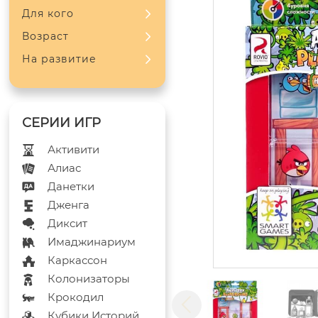
Для кого
Возраст
На развитие
Активити
Алиас
Данетки
Дженга
Диксит
Имаджинариум
Каркассон
Колонизаторы
Крокодил
Кубики Историй