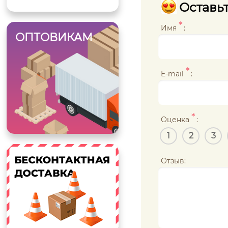
Оставьт
*
Имя
:
ОПТОВИКАМ
*
E-mail
:
*
Оценка
:
1
2
3
Отзыв: