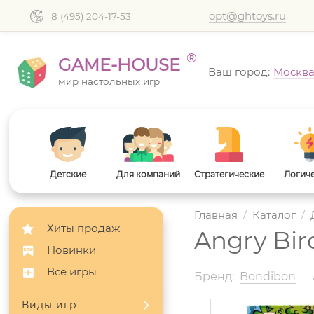
opt@ghtoys.ru
8 (495) 204-17-53
®
GAME-HOUSE
Ваш город:
Москв
мир настольных игр
Детские
Для компаний
Стратегические
Логич
Главная
/
Каталог
/
Хиты продаж
Angry Bi
Новинки
Все игры
Бренд:
Bondibon
Виды игр