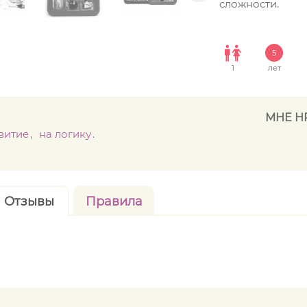
сложности.
5
1
лет
МНЕ Н
витие
на логику
Отзывы
Правила