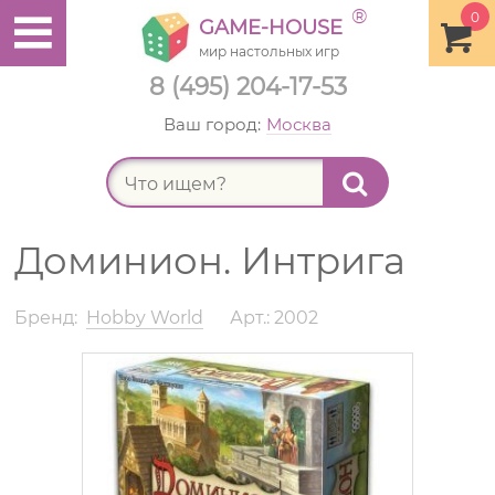
®
0
GAME-HOUSE
мир настольных игр
8 (495) 204-17-53
Ваш город:
Москва
Найт
Доминион. Интрига
Бренд:
Hobby World
Арт.: 2002