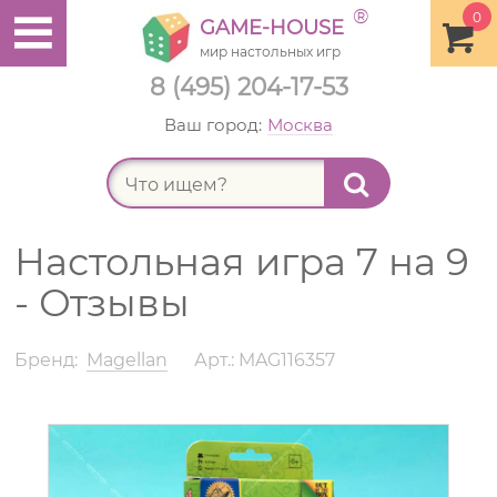
®
0
GAME-HOUSE
мир настольных игр
8 (495) 204-17-53
Ваш город:
Москва
Найт
Настольная игра 7 на 9
- Отзывы
Бренд:
Magellan
Арт.: MAG116357