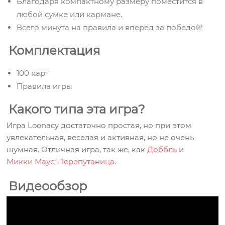
Благодаря компактному размеру поместится в
любой сумке или кармане.
Всего минута на правила и вперёд за победой!
Комплектация
100 карт
Правила игры
Какого типа эта игра?
Игра
Loonacy
достаточно простая, но при этом
увлекательная, веселая и активная, но не очень
шумная. Отличная игра, так же, как
Доббль
и
Микки Маус: Перепутаница
.
Видеообзор