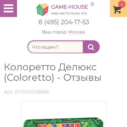
®
0
GAME-HOUSE
мир настольных игр
8 (495) 204-17-53
Ваш город:
Москва
Найт
Колоретто Делюкс
(Coloretto) - Отзывы
Арт.: БП000008686