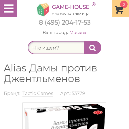
®
0
GAME-HOUSE
мир настольных игр
8 (495) 204-17-53
Ваш город:
Москва
Найт
Alias Дамы против
Джентльменов
Бренд:
Tactic Games
Арт.: 53779