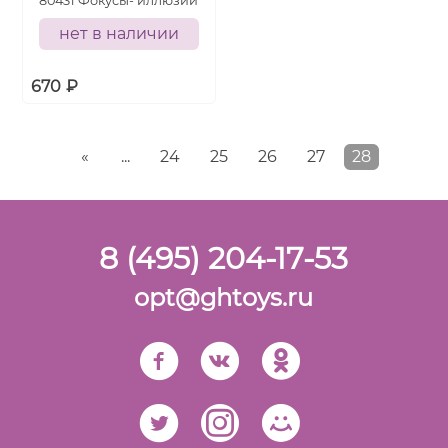
80431 Фокусы- иллюзии
нет в наличии
670
₽
«
...
24
25
26
27
28
8 (495) 204-17-53
opt@ghtoys.ru