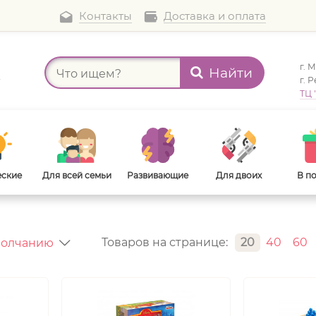
Контакты
Доставка и оплата
г. 
Найти
а
г. 
ТЦ 
еские
Для всей семьи
Развивающие
Для двоих
В п
Товаров на странице:
20
40
60
В дорогу
Для взрослых
-
-