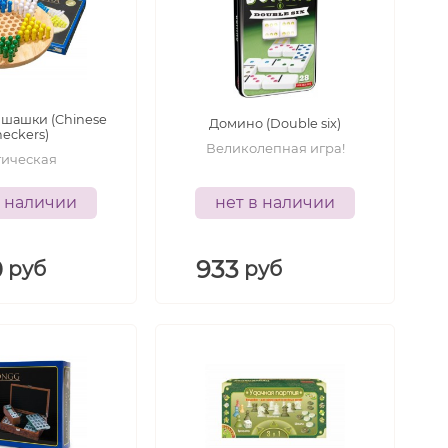
5
лет
6+
лет
 шашки (Chinese
Домино (Double six)
eckers)
Великолепная игра!
гическая
в наличии
нет в наличии
0
933
руб
руб
5+
лет
6+