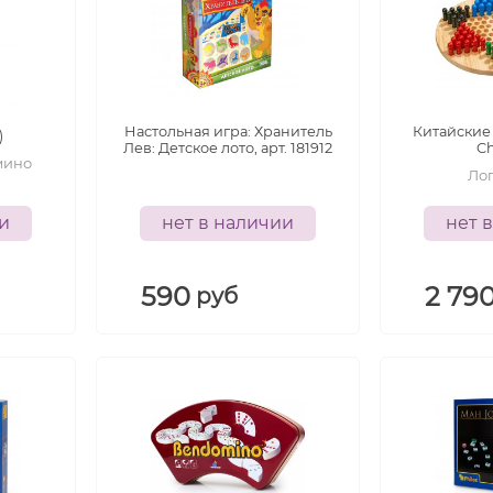
8
лет
3+
лет
Настольная игра: Хранитель
Китайские
)
Лев: Детское лото, арт. 181912
Ch
мино
Ло
ии
нет в наличии
нет 
590
2 79
руб
-
-
6+
5+