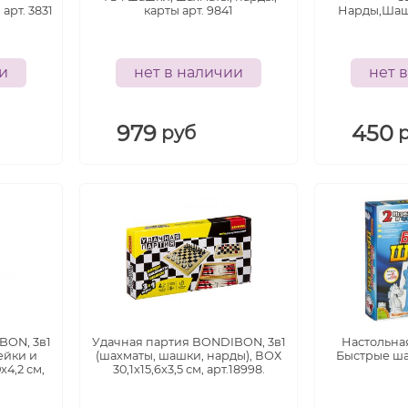
рт. 3831
карты арт. 9841
Нарды,Шаш
ии
нет в наличии
нет 
979
450
руб
5+
5+
лет
лет
BON, 3в1
Удачная партия BONDIBON, 3в1
Настольна
ейки и
(шахматы, шашки, нарды), ВОХ
Быстрые шах
x4,2 см,
30,1x15,6x3,5 см, арт.18998.