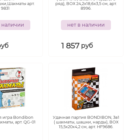
ки,Шахматы арт.
ряд), ВОХ 24,2x18,6x3,5 см, арт.
9831
8996.
в наличии
нет в наличии
1 857
руб
руб
5+
лет
я игра Bondibon
Удачная партия BONDIBON, 3в1
маты, арт. QG-01
( шахматы, шашки, нарды), ВОХ
15,5x20x4,2 см, арт. HF9686.