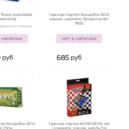
лет
 боксе (корневая
Удачная партия Бондибон BOX
евесина)
шашки, шахматы, бродилка арт.
9832
домино и покера
в наличии
нет в наличии
0
685
руб
руб
5+
5+
лет
лет
тия Бондибон BOX
Удачная партия BONDIBON, 4в1
в1 25см.
( шахматы, шашки, нарды,5 в