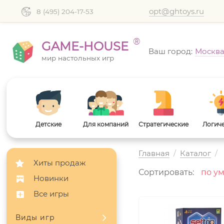
opt@ghtoys.ru
8 (495) 204-17-53
®
GAME-HOUSE
Ваш город:
Москв
мир настольных игр
Детские
Для компаний
Стратегические
Логич
Главная
/
Каталог
/
Хиты продаж
Сортировать:
Новинки
Все игры
Виды игр