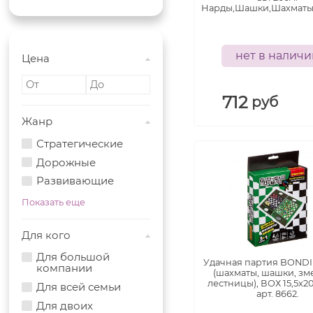
Нарды,Шашки,Шахматы а
нет в налич
Цена
712
руб
Жанр
Стратегические
Дорожные
Развивающие
Показать еще
Для кого
Для большой
Удачная партия BONDI
компании
(шахматы, шашки, зм
лестницы), ВОХ 15,5x20
Для всей семьи
арт. 8662.
Для двоих