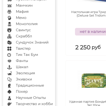
Манчкин
Мафия
Настольная игра Три
(Deluxe Set Tridom
Мемо
Монополия
Свинтус
нет в налич
Скраббл
Сундучок Знаний
2 250
руб
Твистер
Тик Так Бум
Фанты
Шакал
Эволюция
Экивоки
Традиционные
Покер
Научные Опыты
Удачная партия Бонди
Творчество и хобби
3в1 20см.