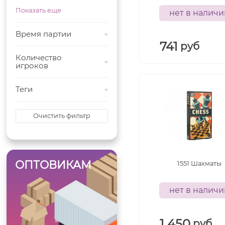
Показать еще
нет в налич
Время партии
741
руб
Количество
игроков
Теги
Очистить фильтр
ОПТОВИКАМ
1551 Шахматы
нет в налич
1 450
руб