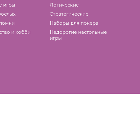
е игры
Логические
рослых
Cтратегические
ломки
Наборы для покера
ство и хобби
Недорогие настольные
игры