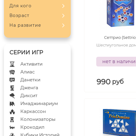
Для кого
Возраст
На развитие
Сеттрио (Settrio
Шестиугольное до
нет в налич
Активити
Алиас
Данетки
990
руб
Дженга
Диксит
Имаджинариум
Каркассон
Колонизаторы
Крокодил
Кубики Историй