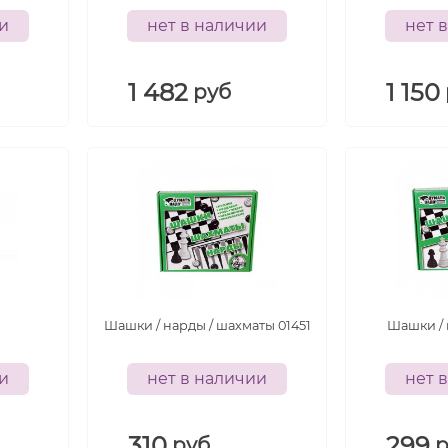
ии
нет в наличии
нет 
1 482
1 150
руб
5+
лет
6+
лет
Шашки / нарды / шахматы 01451
Шашки / 
ии
нет в наличии
нет 
310
299
руб