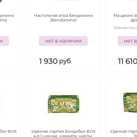
лет
лет
домино
Настольная игра Бендомино
Ма-джонг в
ino)
(Bendomino)
др
Элементы 
ии
нет в наличии
нет 
1 930
11 61
руб
5+
5+
лет
лет
бон BOX
Удачная партия Бондибон BOX
Удачная пар
4 в 1 шашки, шахматы, нарды,
3