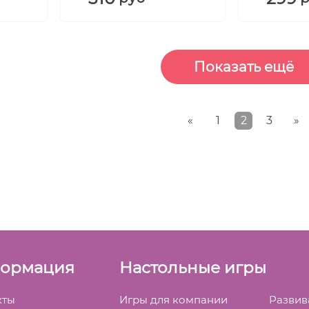
«
1
2
3
»
ормация
Настольные игры
кты
Игры для компании
Разви