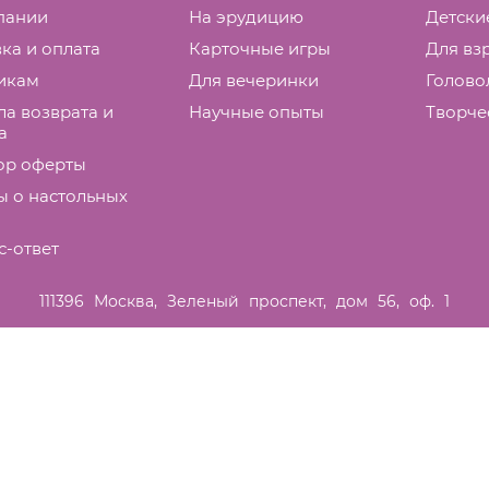
пании
На эрудицию
Детски
ка и оплата
Карточные игры
Для вз
икам
Для вечеринки
Голово
а возврата и
Научные опыты
Творче
а
ор оферты
ы о настольных
с-ответ
111396
Москва
,
Зеленый проспект, дом 56, оф. 1