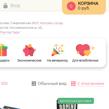
КОРЗИНА
Вход
0
0
руб.
Москва, Смирновская 25с7,
Магазин-склад
Реутов, Носовихинское ш, 45,
"Реутов Парк"
одарок
Экономические
На вечеринку
Для влюблённых
100
Обычный вид
С описанием
-
-