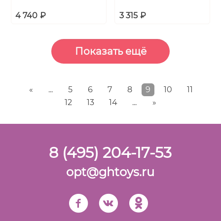
4 740
₽
3 315
₽
«
...
5
6
7
8
9
10
11
12
13
14
...
»
8 (495) 204-17-53
opt@ghtoys.ru