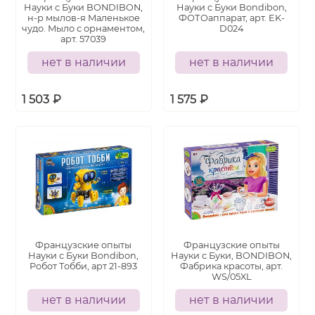
Науки с Буки BONDIBON,
Науки с Буки Bondibon,
н-р мылов-я Маленькое
ФОТОаппарат, арт. EK-
чудо. Мыло с орнаментом,
D024
арт. 57039
нет в наличии
нет в наличии
1 503
₽
1 575
₽
Французские опыты
Французские опыты
Науки с Буки Bondibon,
Науки с Буки, BONDIBON,
Робот Тобби, арт 21-893
Фабрика красоты, арт.
WS/05XL
нет в наличии
нет в наличии