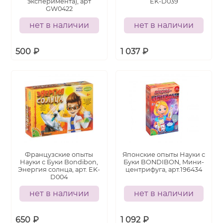
эксперимента), арт
EK-D039
GW0422
нет в наличии
нет в наличии
500
₽
1 037
₽
Французские опыты
Японские опыты Науки с
Науки с Буки Bondibon,
Буки BONDIBON, Мини-
Энергия солнца, арт. EK-
центрифуга, арт.196434
D004
нет в наличии
нет в наличии
650
₽
1 092
₽