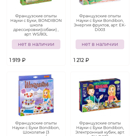
Французские опыты
Французские опыты
Науки с Буки, BONDIBON
Науки с Буки Bondibon,
школа
Энергия фруктов, арт. EK-
дрессировки(собаки) ,
D003
арт. WS/80L
нет в наличии
нет в наличии
1 919
₽
1 212
₽
Французские опыты
Французские опыты
Науки с Буки Bondibon,
Науки с Буки Bondibon,
Шоколатье (3
Электронный кубик, арт.